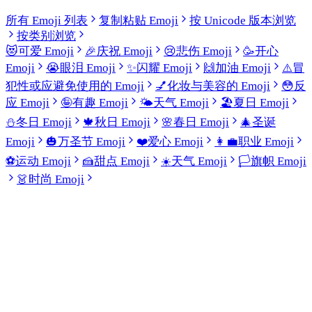
所有 Emoji 列表
复制粘贴 Emoji
按 Unicode 版本浏览
按类别浏览
😻
可爱 Emoji
🎉
庆祝 Emoji
😢
悲伤 Emoji
🥳
开心
Emoji
😭
眼泪 Emoji
✨
闪耀 Emoji
🙌
加油 Emoji
⚠️
冒
犯性或应避免使用的 Emoji
💅
化妆与美容的 Emoji
😳
反
应 Emoji
🤪
有趣 Emoji
🌤️
天气 Emoji
🏖️
夏日 Emoji
⛄
冬日 Emoji
🍁
秋日 Emoji
🌸
春日 Emoji
🎄
圣诞
Emoji
🎃
万圣节 Emoji
❤️
爱心 Emoji
👩‍💼
职业 Emoji
⚽
运动 Emoji
🍰
甜点 Emoji
☀️
天气 Emoji
🏳️
旗帜 Emoji
👗
时尚 Emoji