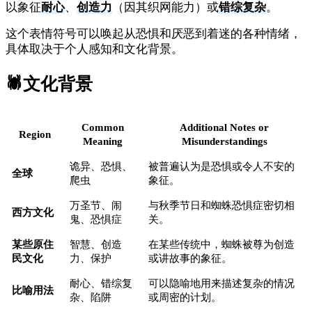
以象征
耐心
、
创造力
（因其织网能力）或
错综复杂
。
这个表情符号可以唤起从恐惧和厌恶到着迷的各种情绪，
具体取决于个人感知和文化背景。
🕷️
文化背景
Common
Additional Notes or
Region
Meaning
Misunderstandings
诡异、恐惧、
被普遍认为是恐惧或令人不安的
全球
爬虫
象征。
万圣节、闹
与秋季节日和蜘蛛恐惧症密切相
西方文化
鬼、恐惧症
关。
某些原住
智慧、创造
在某些传统中，蜘蛛被尊为创造
民文化
力、保护
或讲故事的象征。
耐心、错综复
可以隐喻地用来描述复杂的情况
比喻用法
杂、陷阱
或周密的计划。