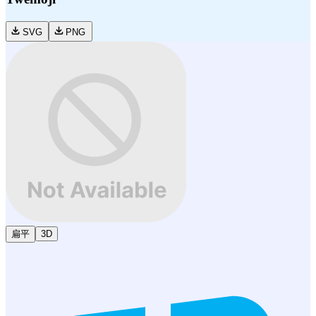
SVG
PNG
扁平
3D