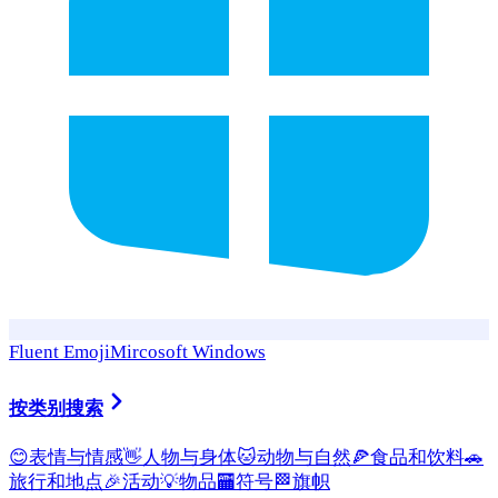
Fluent Emoji
Mircosoft Windows
按类别搜索
😊
表情与情感
👋
人物与身体
🐱
动物与自然
🍕
食品和饮料
🚗
旅行和地点
🎉
活动
💡
物品
🏧
符号
🏁
旗帜