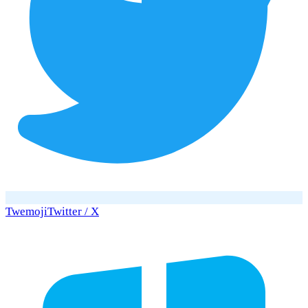
Twemoji
Twitter / X