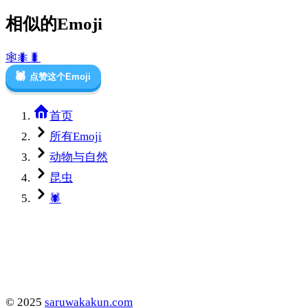
相似的Emoji
🕸️
🐜
🐛
🕷️
点赞这个Emoji
首页
所有Emoji
动物与自然
昆虫
🕷️
©
2025
saruwakakun.com