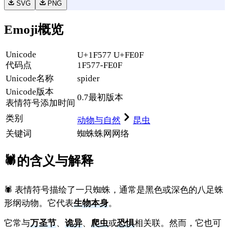
SVG
PNG
Emoji概览
Unicode
U+1F577 U+FE0F
代码点
1F577-FE0F
Unicode名称
spider
Unicode
版本
0.7
最初版本
表情符号添加时间
类别
动物与自然
昆虫
关键词
蜘蛛
蛛网
网络
🕷️
的含义与解释
🕷️ 表情符号描绘了一只蜘蛛，通常是黑色或深色的八足蛛
形纲动物。它代表
生物本身
。
它常与
万圣节
、
诡异
、
爬虫
或
恐惧
相关联。然而，它也可