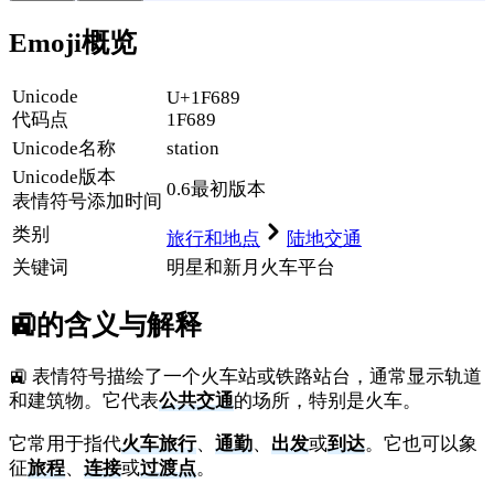
Emoji概览
Unicode
U+1F689
代码点
1F689
Unicode名称
station
Unicode
版本
0.6
最初版本
表情符号添加时间
类别
旅行和地点
陆地交通
关键词
明星和新月
火车
平台
🚉
的含义与解释
🚉 表情符号描绘了一个火车站或铁路站台，通常显示轨道
和建筑物。它代表
公共交通
的场所，特别是火车。
它常用于指代
火车旅行
、
通勤
、
出发
或
到达
。它也可以象
征
旅程
、
连接
或
过渡点
。