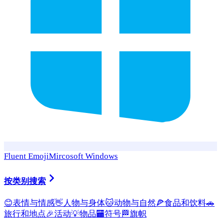
Fluent Emoji
Mircosoft Windows
按类别搜索
😊
表情与情感
👋
人物与身体
🐱
动物与自然
🍕
食品和饮料
🚗
旅行和地点
🎉
活动
💡
物品
🏧
符号
🏁
旗帜