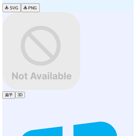
SVG
PNG
扁平
3D