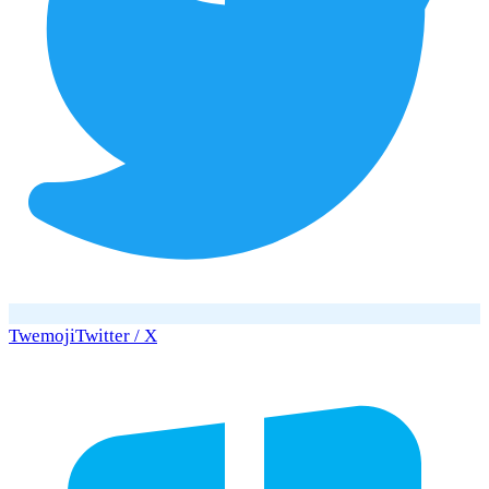
Twemoji
Twitter / X