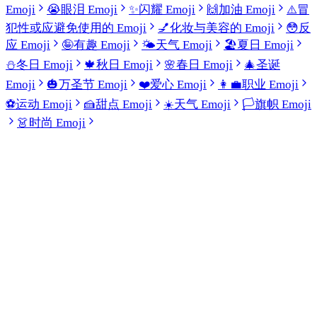
Emoji
😭
眼泪 Emoji
✨
闪耀 Emoji
🙌
加油 Emoji
⚠️
冒
犯性或应避免使用的 Emoji
💅
化妆与美容的 Emoji
😳
反
应 Emoji
🤪
有趣 Emoji
🌤️
天气 Emoji
🏖️
夏日 Emoji
⛄
冬日 Emoji
🍁
秋日 Emoji
🌸
春日 Emoji
🎄
圣诞
Emoji
🎃
万圣节 Emoji
❤️
爱心 Emoji
👩‍💼
职业 Emoji
⚽
运动 Emoji
🍰
甜点 Emoji
☀️
天气 Emoji
🏳️
旗帜 Emoji
👗
时尚 Emoji