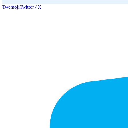
Twemoji
Twitter / X