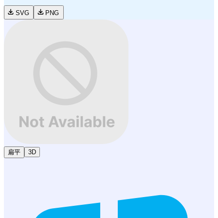
SVG
PNG
扁平
3D