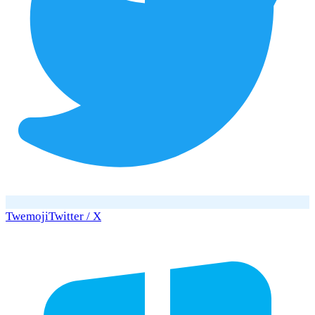
Twemoji
Twitter / X