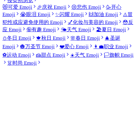
按类别浏览
😻
可爱 Emoji
🎉
庆祝 Emoji
😢
悲伤 Emoji
🥳
开心
Emoji
😭
眼泪 Emoji
✨
闪耀 Emoji
🙌
加油 Emoji
⚠️
冒
犯性或应避免使用的 Emoji
💅
化妆与美容的 Emoji
😳
反
应 Emoji
🤪
有趣 Emoji
🌤️
天气 Emoji
🏖️
夏日 Emoji
⛄
冬日 Emoji
🍁
秋日 Emoji
🌸
春日 Emoji
🎄
圣诞
Emoji
🎃
万圣节 Emoji
❤️
爱心 Emoji
👩‍💼
职业 Emoji
⚽
运动 Emoji
🍰
甜点 Emoji
☀️
天气 Emoji
🏳️
旗帜 Emoji
👗
时尚 Emoji