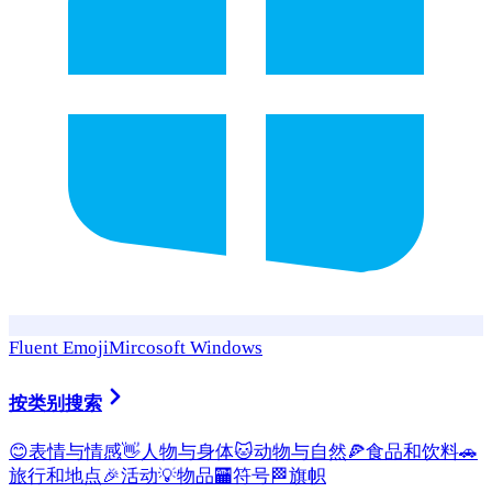
Fluent Emoji
Mircosoft Windows
按类别搜索
😊
表情与情感
👋
人物与身体
🐱
动物与自然
🍕
食品和饮料
🚗
旅行和地点
🎉
活动
💡
物品
🏧
符号
🏁
旗帜