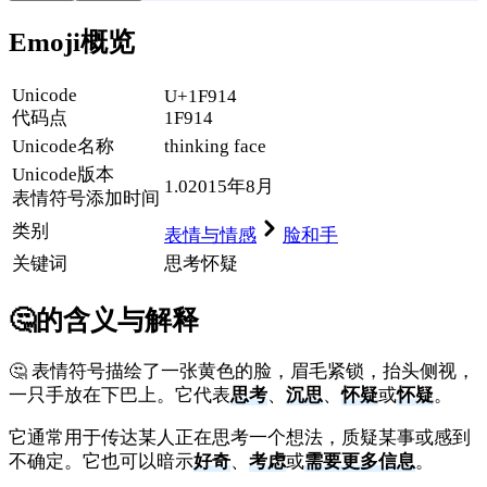
Emoji概览
Unicode
U+1F914
代码点
1F914
Unicode名称
thinking face
Unicode
版本
1.0
2015年8月
表情符号添加时间
类别
表情与情感
脸和手
关键词
思考
怀疑
🤔
的含义与解释
🤔 表情符号描绘了一张黄色的脸，眉毛紧锁，抬头侧视，
一只手放在下巴上。它代表
思考
、
沉思
、
怀疑
或
怀疑
。
它通常用于传达某人正在思考一个想法，质疑某事或感到
不确定。它也可以暗示
好奇
、
考虑
或
需要更多信息
。