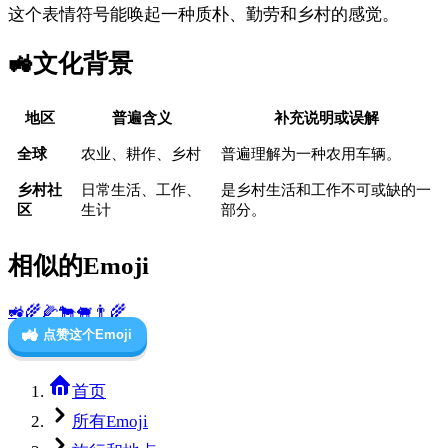
这个表情符号能唤起一种质朴、勤劳和乡村的感觉。
🚜
文化背景
地区
普遍含义
补充说明或误解
全球
农业、耕作、乡村
普遍理解为一种农用车辆。
乡村社
日常生活、工作、
是乡村生活和工作不可或缺的一
区
生计
部分。
相似的Emoji
🚜
🌾
🌽
🐄
🐖
👨‍🌾
🚜
点赞这个Emoji
首页
所有Emoji