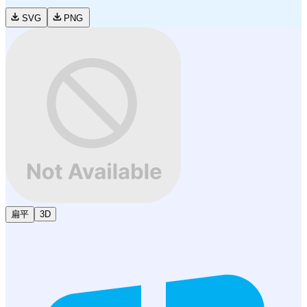
SVG
PNG
扁平
3D