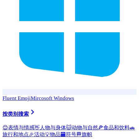
Fluent Emoji
Mircosoft Windows
按类别搜索
😊
表情与情感
👋
人物与身体
🐱
动物与自然
🍕
食品和饮料
🚗
旅行和地点
🎉
活动
💡
物品
🏧
符号
🏁
旗帜