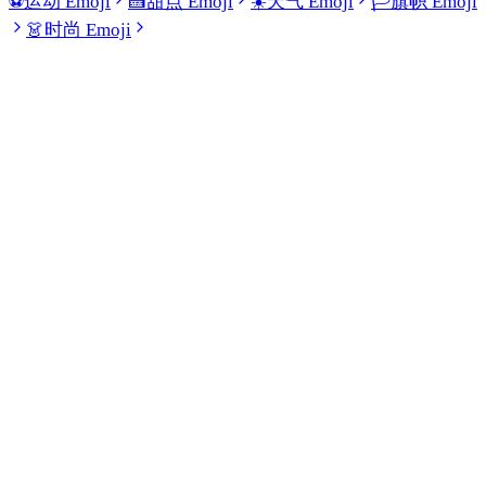
⚽
运动 Emoji
🍰
甜点 Emoji
☀️
天气 Emoji
🏳️
旗帜 Emoji
👗
时尚 Emoji