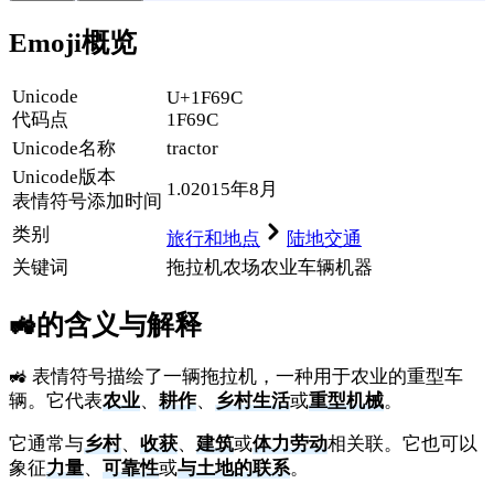
Emoji概览
Unicode
U+1F69C
代码点
1F69C
Unicode名称
tractor
Unicode
版本
1.0
2015年8月
表情符号添加时间
类别
旅行和地点
陆地交通
关键词
拖拉机
农场
农业
车辆
机器
🚜
的含义与解释
🚜 表情符号描绘了一辆拖拉机，一种用于农业的重型车
辆。它代表
农业
、
耕作
、
乡村生活
或
重型机械
。
它通常与
乡村
、
收获
、
建筑
或
体力劳动
相关联。它也可以
象征
力量
、
可靠性
或
与土地的联系
。