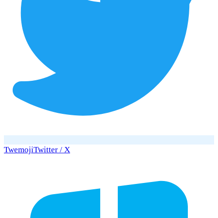
Twemoji
Twitter / X