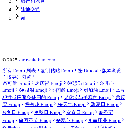
旅行和地点
陆地交通
🚜
©
2025
saruwakakun.com
所有 Emoji 列表
复制粘贴 Emoji
按 Unicode 版本浏览
按类别浏览
😻
可爱 Emoji
🎉
庆祝 Emoji
😢
悲伤 Emoji
🥳
开心
Emoji
😭
眼泪 Emoji
✨
闪耀 Emoji
🙌
加油 Emoji
⚠️
冒
犯性或应避免使用的 Emoji
💅
化妆与美容的 Emoji
😳
反
应 Emoji
🤪
有趣 Emoji
🌤️
天气 Emoji
🏖️
夏日 Emoji
⛄
冬日 Emoji
🍁
秋日 Emoji
🌸
春日 Emoji
🎄
圣诞
Emoji
🎃
万圣节 Emoji
❤️
爱心 Emoji
👩‍💼
职业 Emoji