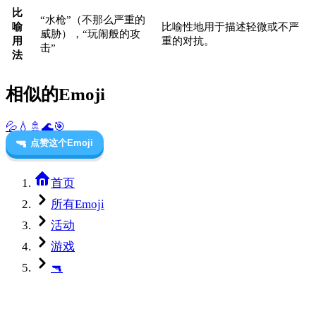
比
“水枪”（不那么严重的
喻
比喻性地用于描述轻微或不严
威胁），“玩闹般的攻
用
重的对抗。
击”
法
相似的Emoji
💦
💧
🚿
🌊
🎯
🔫
点赞这个Emoji
首页
所有Emoji
活动
游戏
🔫