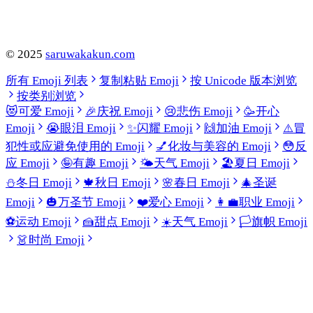
©
2025
saruwakakun.com
所有 Emoji 列表
复制粘贴 Emoji
按 Unicode 版本浏览
按类别浏览
😻
可爱 Emoji
🎉
庆祝 Emoji
😢
悲伤 Emoji
🥳
开心
Emoji
😭
眼泪 Emoji
✨
闪耀 Emoji
🙌
加油 Emoji
⚠️
冒
犯性或应避免使用的 Emoji
💅
化妆与美容的 Emoji
😳
反
应 Emoji
🤪
有趣 Emoji
🌤️
天气 Emoji
🏖️
夏日 Emoji
⛄
冬日 Emoji
🍁
秋日 Emoji
🌸
春日 Emoji
🎄
圣诞
Emoji
🎃
万圣节 Emoji
❤️
爱心 Emoji
👩‍💼
职业 Emoji
⚽
运动 Emoji
🍰
甜点 Emoji
☀️
天气 Emoji
🏳️
旗帜 Emoji
👗
时尚 Emoji