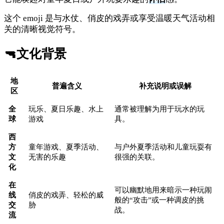
这个 emoji 是与水仗、俏皮的戏弄或享受温暖天气活动相
关的清晰视觉符号。
🔫
文化背景
地
普遍含义
补充说明或误解
区
全
玩乐、夏日乐趣、水上
通常被理解为用于玩水的玩
球
游戏
具。
西
方
童年游戏、夏季活动、
与户外夏季活动和儿童玩耍有
文
无害的乐趣
很强的关联。
化
在
可以幽默地用来暗示一种玩闹
线
俏皮的戏弄、轻松的威
般的“攻击”或一种调皮的挑
交
胁
战。
流