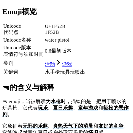
Emoji概览
Unicode
U+1F52B
代码点
1F52B
Unicode名称
water pistol
Unicode
版本
0.6
最初版本
表情符号添加时间
类别
活动
游戏
关键词
水手枪
玩具
玩
喷出
🔫
的含义与解释
🔫 emoji，当被解读为
水枪
时，描绘的是一把用于喷水的
玩具枪。它代表
玩乐
、
夏日乐趣
、
童年游戏
和
轻松的恶作
剧
。
它象征着
无邪的乐趣
、
炎热天气下的消暑
和
友好的竞争
。
它能唤起对童年夏日或户外玩耍乐趣的
怀旧
感。