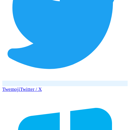
Twemoji
Twitter / X