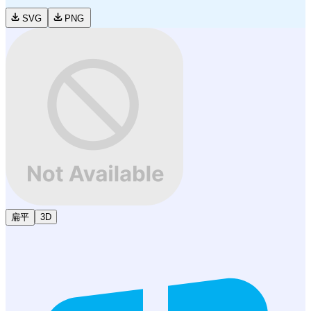
SVG
PNG
扁平
3D