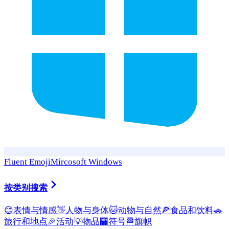
Fluent Emoji
Mircosoft Windows
按类别搜索
😊
表情与情感
👋
人物与身体
🐱
动物与自然
🍕
食品和饮料
🚗
旅行和地点
🎉
活动
💡
物品
🏧
符号
🏁
旗帜