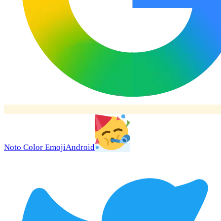
Noto Color Emoji
Android