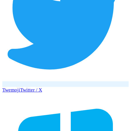
Twemoji
Twitter / X