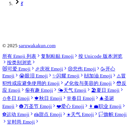
💃
©
2025
saruwakakun.com
所有 Emoji 列表
复制粘贴 Emoji
按 Unicode 版本浏览
按类别浏览
😻
可爱 Emoji
🎉
庆祝 Emoji
😢
悲伤 Emoji
🥳
开心
Emoji
😭
眼泪 Emoji
✨
闪耀 Emoji
🙌
加油 Emoji
⚠️
冒
犯性或应避免使用的 Emoji
💅
化妆与美容的 Emoji
😳
反
应 Emoji
🤪
有趣 Emoji
🌤️
天气 Emoji
🏖️
夏日 Emoji
⛄
冬日 Emoji
🍁
秋日 Emoji
🌸
春日 Emoji
🎄
圣诞
Emoji
🎃
万圣节 Emoji
❤️
爱心 Emoji
👩‍💼
职业 Emoji
⚽
运动 Emoji
🍰
甜点 Emoji
☀️
天气 Emoji
🏳️
旗帜 Emoji
👗
时尚 Emoji