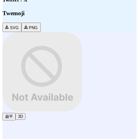
Twemoji
SVG
PNG
扁平
3D