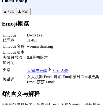
Fluent Emoji
SVG
PNG
Emoji概览
Unicode
U+1F483
代码点
1F483
Unicode名称
woman dancing
Unicode
版本
表情符号添
0.6
最初版本
加时间
类别
人物与身体
活动人物
女人跳舞 Emoji
舞蹈 Emoji
派对 Emoji
庆典
关键词
Emoji
莎莎 Emoji
💃
的含义与解释