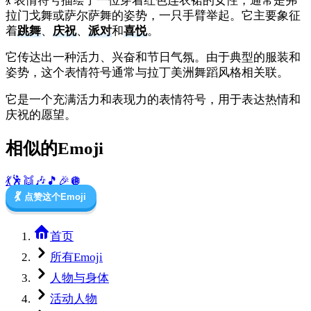
💃 表情符号描绘了一位穿着红色连衣裙的女性，通常是弗
拉门戈舞或萨尔萨舞的姿势，一只手臂举起。它主要象征
着
跳舞
、
庆祝
、
派对
和
喜悦
。
它传达出一种活力、兴奋和节日气氛。由于典型的服装和
姿势，这个表情符号通常与拉丁美洲舞蹈风格相关联。
它是一个充满活力和表现力的表情符号，用于表达热情和
庆祝的愿望。
相似的Emoji
💃
🕺
👯
🎶
🎵
🎉
🪩
💃
点赞这个Emoji
首页
所有Emoji
人物与身体
活动人物