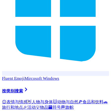
Fluent Emoji
Mircosoft Windows
按类别搜索
😊
表情与情感
👋
人物与身体
🐱
动物与自然
🍕
食品和饮料
🚗
旅行和地点
🎉
活动
💡
物品
🏧
符号
🏁
旗帜