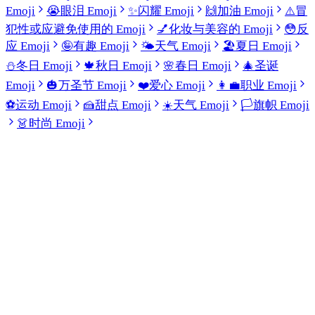
Emoji
😭
眼泪 Emoji
✨
闪耀 Emoji
🙌
加油 Emoji
⚠️
冒
犯性或应避免使用的 Emoji
💅
化妆与美容的 Emoji
😳
反
应 Emoji
🤪
有趣 Emoji
🌤️
天气 Emoji
🏖️
夏日 Emoji
⛄
冬日 Emoji
🍁
秋日 Emoji
🌸
春日 Emoji
🎄
圣诞
Emoji
🎃
万圣节 Emoji
❤️
爱心 Emoji
👩‍💼
职业 Emoji
⚽
运动 Emoji
🍰
甜点 Emoji
☀️
天气 Emoji
🏳️
旗帜 Emoji
👗
时尚 Emoji