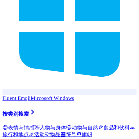
Fluent Emoji
Mircosoft Windows
按类别搜索
😊
表情与情感
👋
人物与身体
🐱
动物与自然
🍕
食品和饮料
🚗
旅行和地点
🎉
活动
💡
物品
🏧
符号
🏁
旗帜