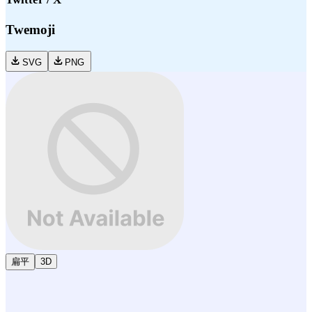
Twemoji
SVG
PNG
扁平
3D