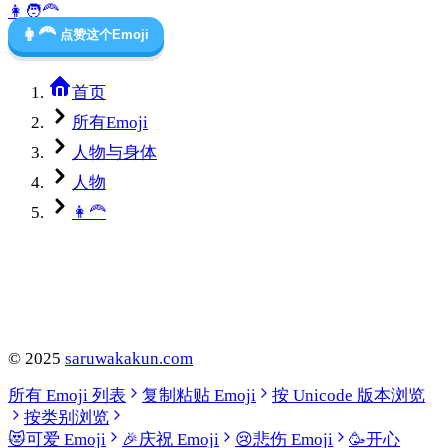
👩
🧑‍🦰
👩‍🦰
点赞这个Emoji
首页
所有Emoji
人物与身体
人物
👩‍🦰
©
2025
saruwakakun.com
所有 Emoji 列表
复制粘贴 Emoji
按 Unicode 版本浏览
按类别浏览
😻
可爱 Emoji
🎉
庆祝 Emoji
😢
悲伤 Emoji
🥳
开心