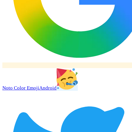
Noto Color Emoji
Android