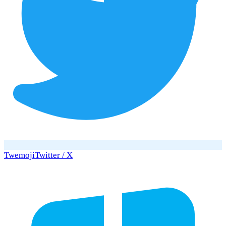
Twemoji
Twitter / X