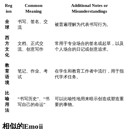
Reg
Common
Additional Notes or
ion
Meaning
Misunderstandings
全
书写、签名、交
被普遍理解为代表书写行为。
球
流
西
方
文档、正式交
常用于专业场合的签名或起草，以及
文
流、创意写作
个人场合的日记或创意追求。
化
教
育
笔记、作业、考
在学生和教育工作者中流行，用于指
语
试
代学术任务。
境
比
喻
“书写历史”、“书
可以比喻性地用来暗示创造或塑造重
用
写自己的命运”
要的事物。
法
相似的Emoji