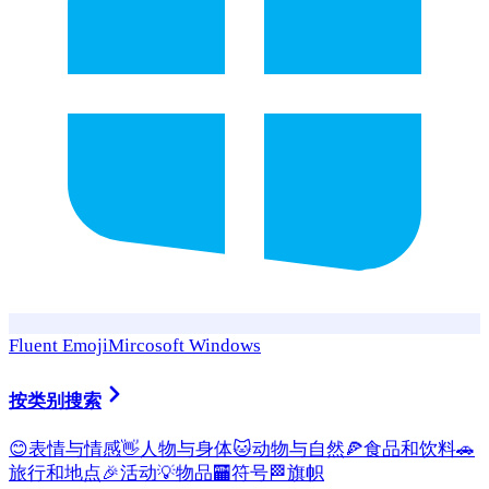
Fluent Emoji
Mircosoft Windows
按类别搜索
😊
表情与情感
👋
人物与身体
🐱
动物与自然
🍕
食品和饮料
🚗
旅行和地点
🎉
活动
💡
物品
🏧
符号
🏁
旗帜