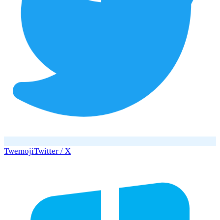
Twemoji
Twitter / X