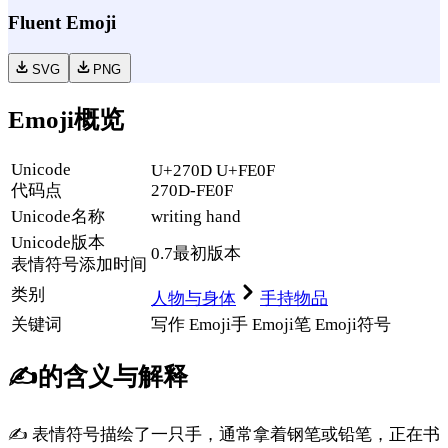
Fluent Emoji
SVG
PNG
Emoji概览
Unicode
U+270D U+FE0F
代码点
270D-FE0F
Unicode名称
writing hand
Unicode
版本
0.7
最初版本
表情符号添加时间
类别
人物与身体
手持物品
关键词
写作 Emoji
手 Emoji
笔 Emoji
符号
✍️
的含义与解释
✍️ 表情符号描绘了一只手，通常拿着钢笔或铅笔，正在书