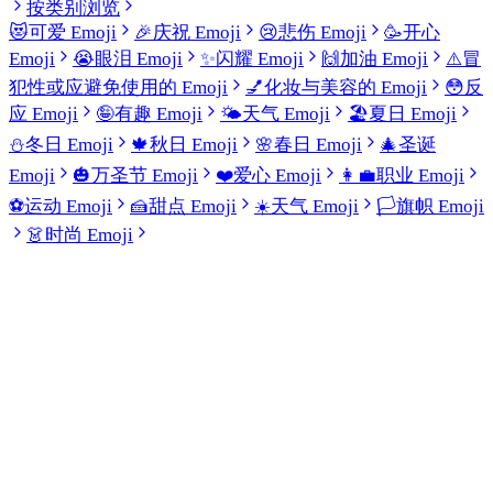
按类别浏览
😻
可爱 Emoji
🎉
庆祝 Emoji
😢
悲伤 Emoji
🥳
开心
Emoji
😭
眼泪 Emoji
✨
闪耀 Emoji
🙌
加油 Emoji
⚠️
冒
犯性或应避免使用的 Emoji
💅
化妆与美容的 Emoji
😳
反
应 Emoji
🤪
有趣 Emoji
🌤️
天气 Emoji
🏖️
夏日 Emoji
⛄
冬日 Emoji
🍁
秋日 Emoji
🌸
春日 Emoji
🎄
圣诞
Emoji
🎃
万圣节 Emoji
❤️
爱心 Emoji
👩‍💼
职业 Emoji
⚽
运动 Emoji
🍰
甜点 Emoji
☀️
天气 Emoji
🏳️
旗帜 Emoji
👗
时尚 Emoji