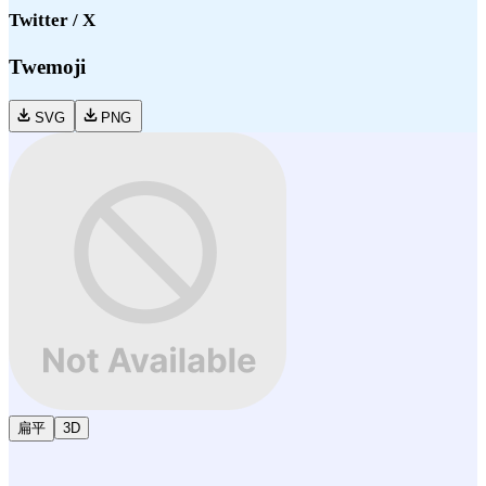
Twitter / X
Twemoji
SVG
PNG
扁平
3D