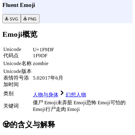
Fluent Emoji
SVG
PNG
Emoji概览
Unicode
U+1F9DF
代码点
1F9DF
Unicode名称
zombie
Unicode
版本
表情符号添
5.0
2017年6月
加时间
类别
人物与身体
幻想人物
僵尸 Emoji
未弄脏 Emoji
恐怖 Emoji
可怕的
关键词
Emoji
行尸走肉 Emoji
🧟
的含义与解释