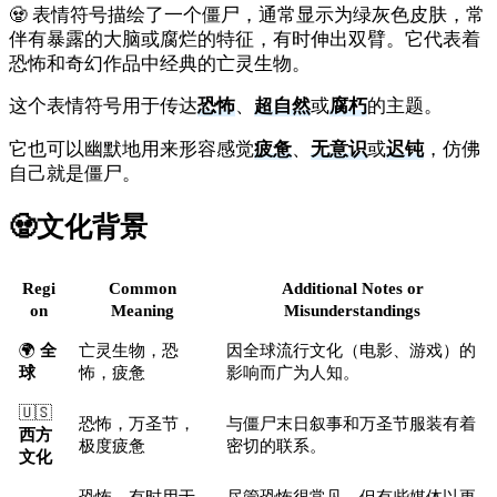
🧟 表情符号描绘了一个僵尸，通常显示为绿灰色皮肤，常
伴有暴露的大脑或腐烂的特征，有时伸出双臂。它代表着
恐怖和奇幻作品中经典的亡灵生物。
这个表情符号用于传达
恐怖
、
超自然
或
腐朽
的主题。
它也可以幽默地用来形容感觉
疲惫
、
无意识
或
迟钝
，仿佛
自己就是僵尸。
🧟
文化背景
Regi
Common
Additional Notes or
on
Meaning
Misunderstandings
🌍
全
亡灵生物，恐
因全球流行文化（电影、游戏）的
球
怖，疲惫
影响而广为人知。
🇺🇸
恐怖，万圣节，
与僵尸末日叙事和万圣节服装有着
西方
极度疲惫
密切的联系。
文化
恐怖，有时用于
尽管恐怖很常见，但有些媒体以更