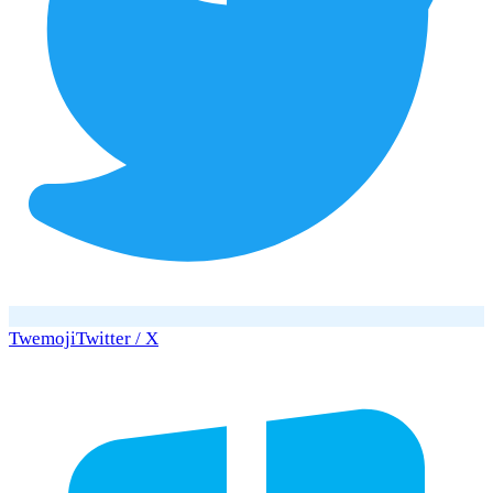
Twemoji
Twitter / X