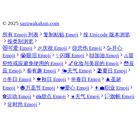
©
2025
saruwakakun.com
所有 Emoji 列表
复制粘贴 Emoji
按 Unicode 版本浏览
按类别浏览
😻
可爱 Emoji
🎉
庆祝 Emoji
😢
悲伤 Emoji
🥳
开心
Emoji
😭
眼泪 Emoji
✨
闪耀 Emoji
🙌
加油 Emoji
⚠️
冒
犯性或应避免使用的 Emoji
💅
化妆与美容的 Emoji
😳
反
应 Emoji
🤪
有趣 Emoji
🌤️
天气 Emoji
🏖️
夏日 Emoji
⛄
冬日 Emoji
🍁
秋日 Emoji
🌸
春日 Emoji
🎄
圣诞
Emoji
🎃
万圣节 Emoji
❤️
爱心 Emoji
👩‍💼
职业 Emoji
⚽
运动 Emoji
🍰
甜点 Emoji
☀️
天气 Emoji
🏳️
旗帜 Emoji
👗
时尚 Emoji