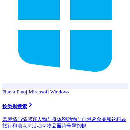
Fluent Emoji
Mircosoft Windows
按类别搜索
😊
表情与情感
👋
人物与身体
🐱
动物与自然
🍕
食品和饮料
🚗
旅行和地点
🎉
活动
💡
物品
🏧
符号
🏁
旗帜