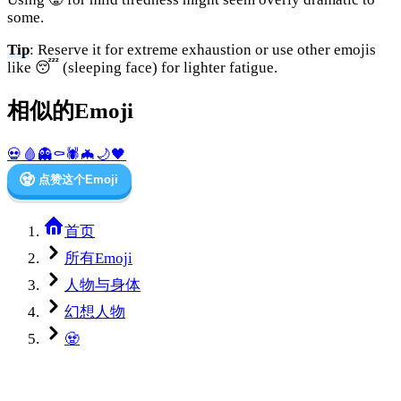
some.
Tip
: Reserve it for extreme exhaustion or use other emojis
like 😴 (sleeping face) for lighter fatigue.
相似的Emoji
💀
🩸
👻
⚰️
🕷️
🦇
🌙
🖤
🧟
点赞这个Emoji
首页
所有Emoji
人物与身体
幻想人物
🧟