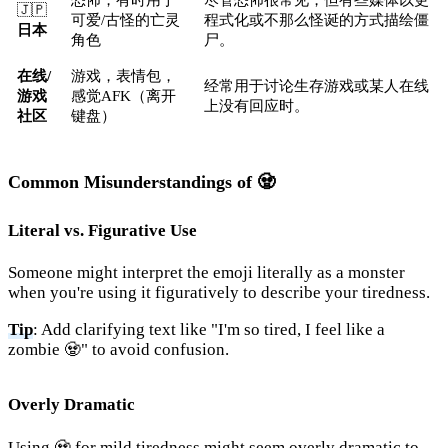
🇯🇵
可爱/古怪的亡灵
程式化或不那么怪诞的方式描绘僵
日本
角色
尸。
在线/
游戏，表情包，
经常用于讨论生存游戏或某人在线
游戏
感觉AFK（离开
上没有回应时。
社区
键盘）
Common Misunderstandings of 🧟
Literal vs. Figurative Use
Someone might interpret the emoji literally as a monster
when you're using it figuratively to describe your tiredness.
Tip
: Add clarifying text like "I'm so tired, I feel like a
zombie 🧟" to avoid confusion.
Overly Dramatic
Using 🧟 for mild tiredness might seem overly dramatic to