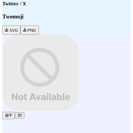
Twitter / X
Twemoji
SVG
PNG
扁平
3D