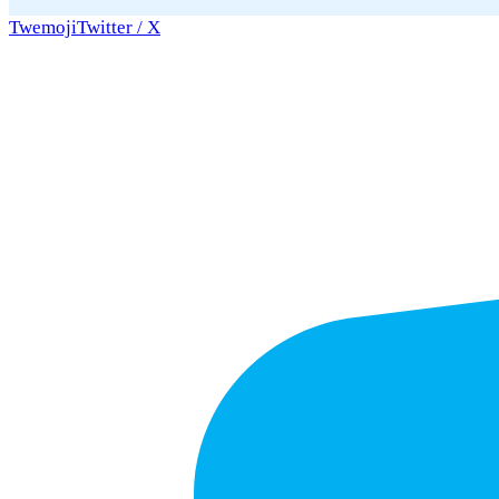
Twemoji
Twitter / X