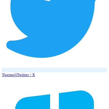
Twemoji
Twitter / X