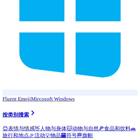
Fluent Emoji
Mircosoft Windows
按类别搜索
😊
表情与情感
👋
人物与身体
🐱
动物与自然
🍕
食品和饮料
🚗
旅行和地点
🎉
活动
💡
物品
🏧
符号
🏁
旗帜