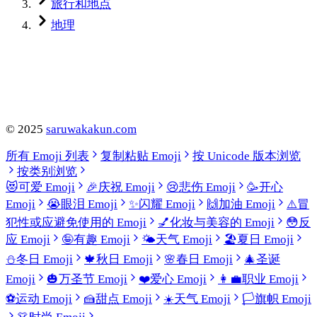
旅行和地点
地理
©
2025
saruwakakun.com
所有 Emoji 列表
复制粘贴 Emoji
按 Unicode 版本浏览
按类别浏览
😻
可爱 Emoji
🎉
庆祝 Emoji
😢
悲伤 Emoji
🥳
开心
Emoji
😭
眼泪 Emoji
✨
闪耀 Emoji
🙌
加油 Emoji
⚠️
冒
犯性或应避免使用的 Emoji
💅
化妆与美容的 Emoji
😳
反
应 Emoji
🤪
有趣 Emoji
🌤️
天气 Emoji
🏖️
夏日 Emoji
⛄
冬日 Emoji
🍁
秋日 Emoji
🌸
春日 Emoji
🎄
圣诞
Emoji
🎃
万圣节 Emoji
❤️
爱心 Emoji
👩‍💼
职业 Emoji
⚽
运动 Emoji
🍰
甜点 Emoji
☀️
天气 Emoji
🏳️
旗帜 Emoji