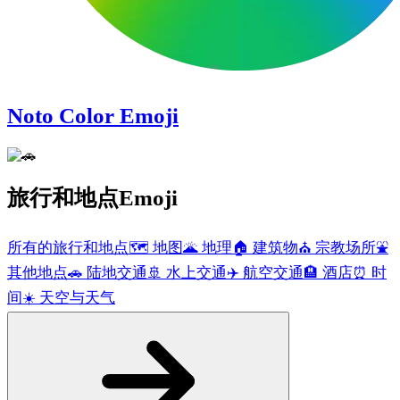
Noto Color Emoji
旅行和地点
Emoji
所有的旅行和地点
🗺️
地图
🌋
地理
🏠
建筑物
⛪
宗教场所
⛲
其他地点
🚗
陆地交通
🚢
水上交通
✈️
航空交通
🏨
酒店
⏰
时
间
☀️
天空与天气