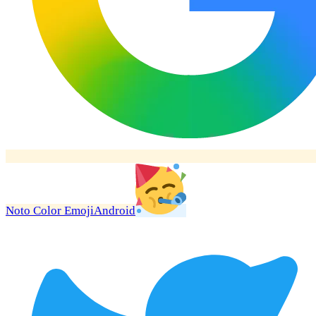
Noto Color Emoji
Android