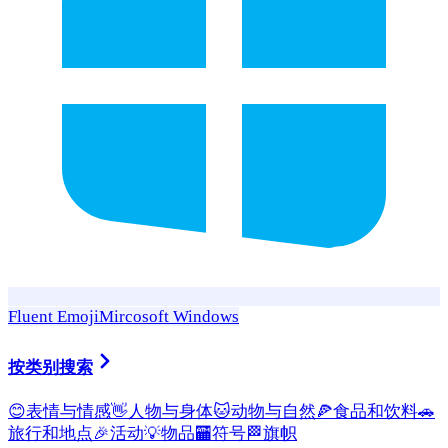
Fluent Emoji
Mircosoft Windows
按类别搜索
😊
表情与情感
👋
人物与身体
🐱
动物与自然
🍕
食品和饮料
🚗
旅行和地点
🎉
活动
💡
物品
🏧
符号
🏁
旗帜