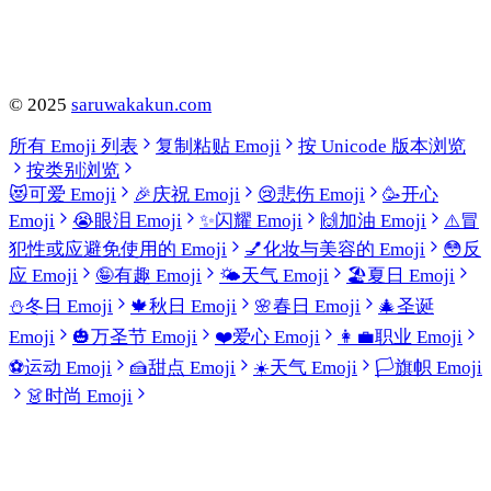
©
2025
saruwakakun.com
所有 Emoji 列表
复制粘贴 Emoji
按 Unicode 版本浏览
按类别浏览
😻
可爱 Emoji
🎉
庆祝 Emoji
😢
悲伤 Emoji
🥳
开心
Emoji
😭
眼泪 Emoji
✨
闪耀 Emoji
🙌
加油 Emoji
⚠️
冒
犯性或应避免使用的 Emoji
💅
化妆与美容的 Emoji
😳
反
应 Emoji
🤪
有趣 Emoji
🌤️
天气 Emoji
🏖️
夏日 Emoji
⛄
冬日 Emoji
🍁
秋日 Emoji
🌸
春日 Emoji
🎄
圣诞
Emoji
🎃
万圣节 Emoji
❤️
爱心 Emoji
👩‍💼
职业 Emoji
⚽
运动 Emoji
🍰
甜点 Emoji
☀️
天气 Emoji
🏳️
旗帜 Emoji
👗
时尚 Emoji