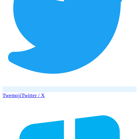
Twemoji
Twitter / X