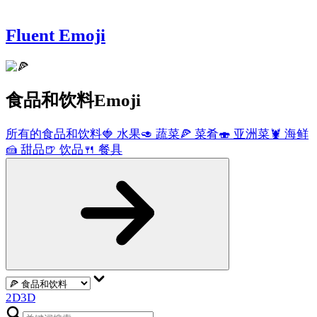
Fluent Emoji
食品和饮料
Emoji
所有的食品和饮料
🍓
水果
🥑
蔬菜
🍕
菜肴
🍣
亚洲菜
🦞
海鲜
🍰
甜品
🍺
饮品
🍴
餐具
2D
3D