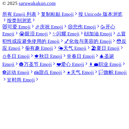
©
2025
saruwakakun.com
所有 Emoji 列表
复制粘贴 Emoji
按 Unicode 版本浏览
按类别浏览
😻
可爱 Emoji
🎉
庆祝 Emoji
😢
悲伤 Emoji
🥳
开心
Emoji
😭
眼泪 Emoji
✨
闪耀 Emoji
🙌
加油 Emoji
⚠️
冒
犯性或应避免使用的 Emoji
💅
化妆与美容的 Emoji
😳
反
应 Emoji
🤪
有趣 Emoji
🌤️
天气 Emoji
🏖️
夏日 Emoji
⛄
冬日 Emoji
🍁
秋日 Emoji
🌸
春日 Emoji
🎄
圣诞
Emoji
🎃
万圣节 Emoji
❤️
爱心 Emoji
👩‍💼
职业 Emoji
⚽
运动 Emoji
🍰
甜点 Emoji
☀️
天气 Emoji
🏳️
旗帜 Emoji
👗
时尚 Emoji