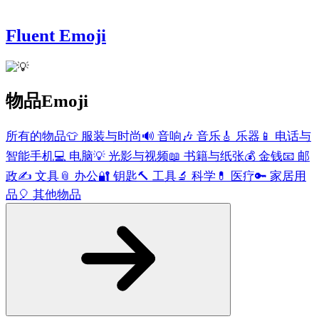
Fluent Emoji
物品
Emoji
所有的物品
👕
服装与时尚
🔊
音响
🎶
音乐
🎸
乐器
📱
电话与
智能手机
💻
电脑
💡
光影与视频
📖
书籍与纸张
💰
金钱
📧
邮
政
✍️
文具
📎
办公
🔐
钥匙
🔨
工具
🔬
科学
💊
医疗
🔑
家居用
品
🎈
其他物品