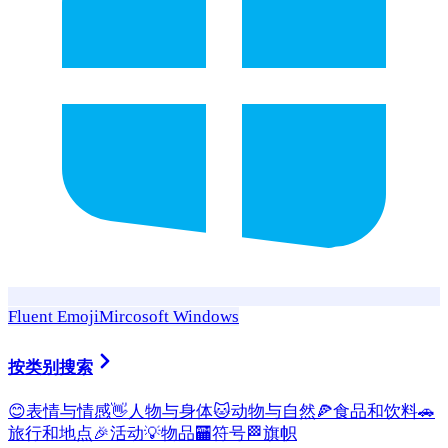
Fluent Emoji
Mircosoft Windows
按类别搜索
😊
表情与情感
👋
人物与身体
🐱
动物与自然
🍕
食品和饮料
🚗
旅行和地点
🎉
活动
💡
物品
🏧
符号
🏁
旗帜