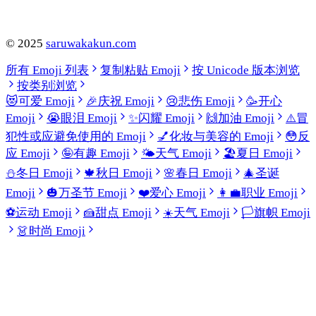
©
2025
saruwakakun.com
所有 Emoji 列表
复制粘贴 Emoji
按 Unicode 版本浏览
按类别浏览
😻
可爱 Emoji
🎉
庆祝 Emoji
😢
悲伤 Emoji
🥳
开心
Emoji
😭
眼泪 Emoji
✨
闪耀 Emoji
🙌
加油 Emoji
⚠️
冒
犯性或应避免使用的 Emoji
💅
化妆与美容的 Emoji
😳
反
应 Emoji
🤪
有趣 Emoji
🌤️
天气 Emoji
🏖️
夏日 Emoji
⛄
冬日 Emoji
🍁
秋日 Emoji
🌸
春日 Emoji
🎄
圣诞
Emoji
🎃
万圣节 Emoji
❤️
爱心 Emoji
👩‍💼
职业 Emoji
⚽
运动 Emoji
🍰
甜点 Emoji
☀️
天气 Emoji
🏳️
旗帜 Emoji
👗
时尚 Emoji