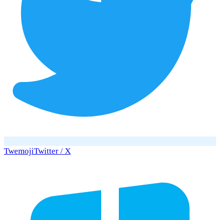
Twemoji
Twitter / X