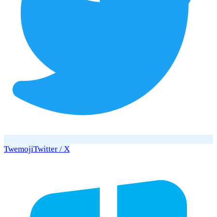
Twemoji
Twitter / X