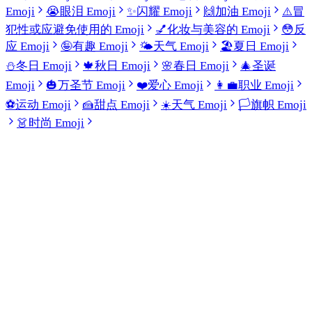
Emoji
😭
眼泪 Emoji
✨
闪耀 Emoji
🙌
加油 Emoji
⚠️
冒
犯性或应避免使用的 Emoji
💅
化妆与美容的 Emoji
😳
反
应 Emoji
🤪
有趣 Emoji
🌤️
天气 Emoji
🏖️
夏日 Emoji
⛄
冬日 Emoji
🍁
秋日 Emoji
🌸
春日 Emoji
🎄
圣诞
Emoji
🎃
万圣节 Emoji
❤️
爱心 Emoji
👩‍💼
职业 Emoji
⚽
运动 Emoji
🍰
甜点 Emoji
☀️
天气 Emoji
🏳️
旗帜 Emoji
👗
时尚 Emoji