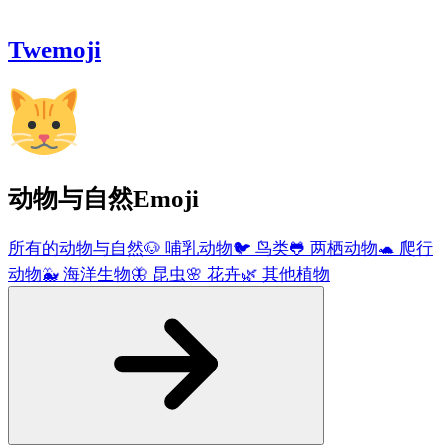
Twemoji
动物与自然
Emoji
所有的动物与自然
🐶
哺乳动物
🐦
鸟类
🐸
两栖动物
🐢
爬行
动物
🐳
海洋生物
🦋
昆虫
🌸
花卉
🌿
其他植物