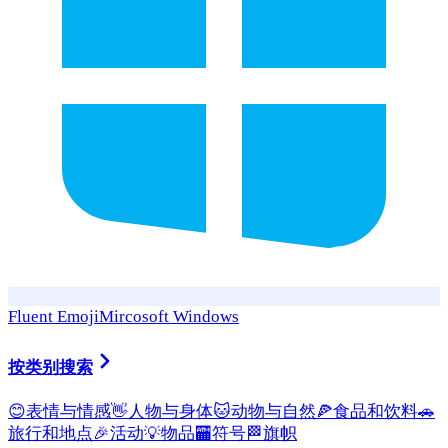
Fluent Emoji
Mircosoft Windows
按类别搜索
😊
表情与情感
👋
人物与身体
🐱
动物与自然
🍕
食品和饮料
🚗
旅行和地点
🎉
活动
💡
物品
🏧
符号
🏁
旗帜