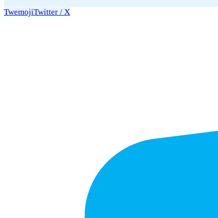
Twemoji
Twitter / X