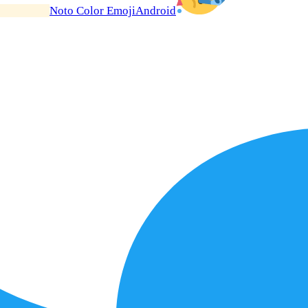
Noto Color Emoji
Android