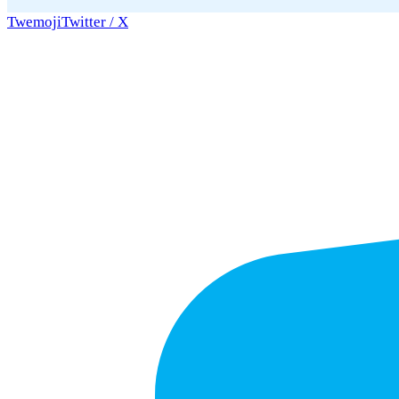
Twemoji
Twitter / X