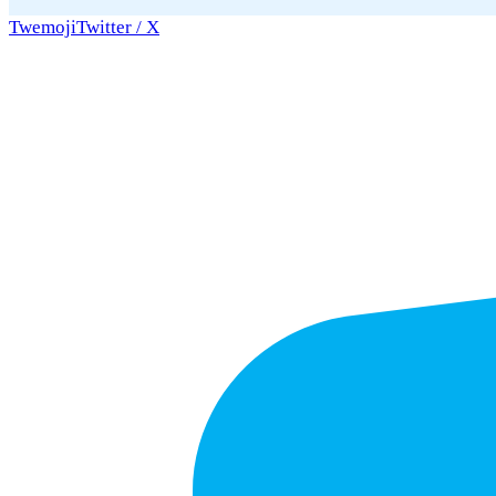
Twemoji
Twitter / X