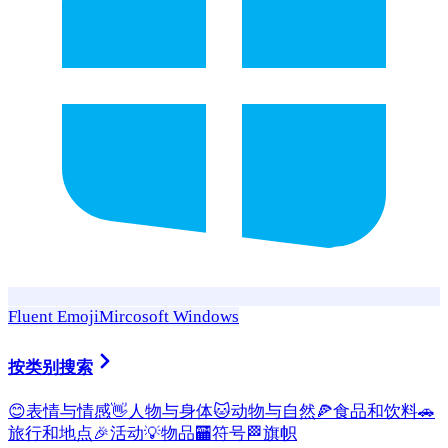
Fluent Emoji
Mircosoft Windows
按类别搜索
😊
表情与情感
👋
人物与身体
🐱
动物与自然
🍕
食品和饮料
🚗
旅行和地点
🎉
活动
💡
物品
🏧
符号
🏁
旗帜