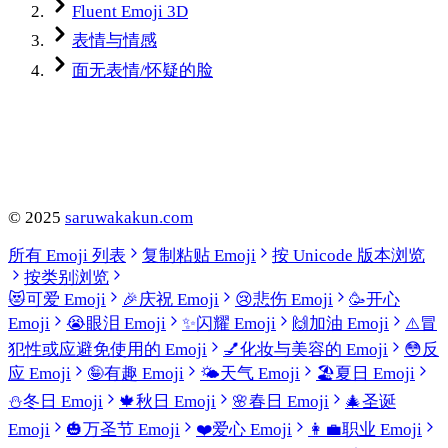
Fluent Emoji 3D
表情与情感
面无表情/怀疑的脸
©
2025
saruwakakun.com
所有 Emoji 列表
复制粘贴 Emoji
按 Unicode 版本浏览
按类别浏览
😻
可爱 Emoji
🎉
庆祝 Emoji
😢
悲伤 Emoji
🥳
开心
Emoji
😭
眼泪 Emoji
✨
闪耀 Emoji
🙌
加油 Emoji
⚠️
冒
犯性或应避免使用的 Emoji
💅
化妆与美容的 Emoji
😳
反
应 Emoji
🤪
有趣 Emoji
🌤️
天气 Emoji
🏖️
夏日 Emoji
⛄
冬日 Emoji
🍁
秋日 Emoji
🌸
春日 Emoji
🎄
圣诞
Emoji
🎃
万圣节 Emoji
❤️
爱心 Emoji
👩‍💼
职业 Emoji