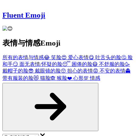
Fluent Emoji
表情与情感
Emoji
所有的表情与情感
😂
笑脸
😍
爱心表情
😋
吐舌头的脸
🤔
脸
和手
😏
面无表情/怀疑的脸
😴
困倦的脸
😷
不舒服的脸
🥳
戴帽子的脸
😎
戴眼镜的脸
🥺
担心的表情
😡
不安的表情
👻
带有服装的脸
😻
猫脸
🙈
猴脸
❤️
心形
💯
情感