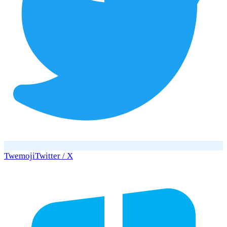
Twemoji
Twitter / X