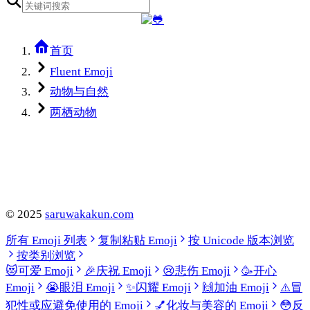
首页
Fluent Emoji
动物与自然
两栖动物
©
2025
saruwakakun.com
所有 Emoji 列表
复制粘贴 Emoji
按 Unicode 版本浏览
按类别浏览
😻
可爱 Emoji
🎉
庆祝 Emoji
😢
悲伤 Emoji
🥳
开心
Emoji
😭
眼泪 Emoji
✨
闪耀 Emoji
🙌
加油 Emoji
⚠️
冒
犯性或应避免使用的 Emoji
💅
化妆与美容的 Emoji
😳
反