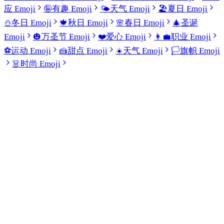
应 Emoji
🤪
有趣 Emoji
🌤️
天气 Emoji
🏖️
夏日 Emoji
⛄
冬日 Emoji
🍁
秋日 Emoji
🌸
春日 Emoji
🎄
圣诞
Emoji
🎃
万圣节 Emoji
❤️
爱心 Emoji
👩‍💼
职业 Emoji
⚽
运动 Emoji
🍰
甜点 Emoji
☀️
天气 Emoji
🏳️
旗帜 Emoji
👗
时尚 Emoji