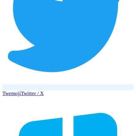
Twemoji
Twitter / X