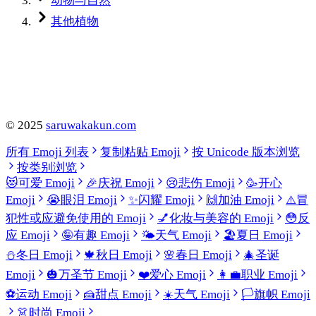
动物与自然
其他植物
©
2025
saruwakakun.com
所有 Emoji 列表
复制粘贴 Emoji
按 Unicode 版本浏览
按类别浏览
😻
可爱 Emoji
🎉
庆祝 Emoji
😢
悲伤 Emoji
🥳
开心
Emoji
😭
眼泪 Emoji
✨
闪耀 Emoji
🙌
加油 Emoji
⚠️
冒
犯性或应避免使用的 Emoji
💅
化妆与美容的 Emoji
😳
反
应 Emoji
🤪
有趣 Emoji
🌤️
天气 Emoji
🏖️
夏日 Emoji
⛄
冬日 Emoji
🍁
秋日 Emoji
🌸
春日 Emoji
🎄
圣诞
Emoji
🎃
万圣节 Emoji
❤️
爱心 Emoji
👩‍💼
职业 Emoji
⚽
运动 Emoji
🍰
甜点 Emoji
☀️
天气 Emoji
🏳️
旗帜 Emoji
👗
时尚 Emoji