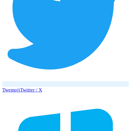
Twemoji
Twitter / X