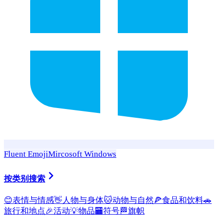
Fluent Emoji
Mircosoft Windows
按类别搜索
😊
表情与情感
👋
人物与身体
🐱
动物与自然
🍕
食品和饮料
🚗
旅行和地点
🎉
活动
💡
物品
🏧
符号
🏁
旗帜