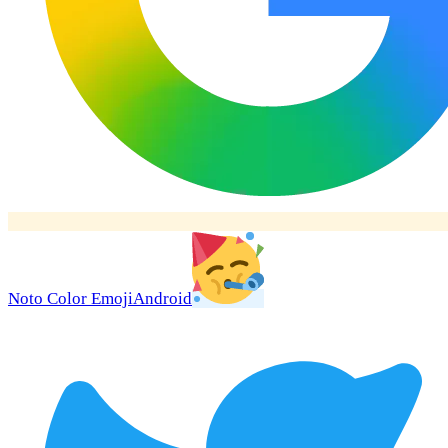
Noto Color Emoji
Android