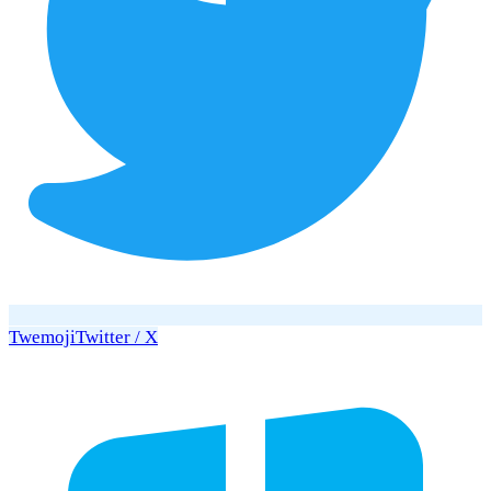
Twemoji
Twitter / X