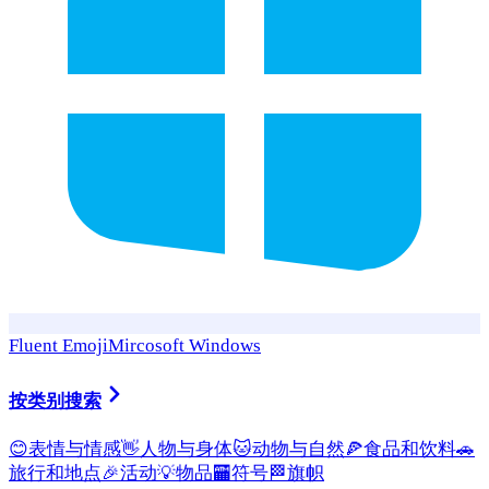
Fluent Emoji
Mircosoft Windows
按类别搜索
😊
表情与情感
👋
人物与身体
🐱
动物与自然
🍕
食品和饮料
🚗
旅行和地点
🎉
活动
💡
物品
🏧
符号
🏁
旗帜