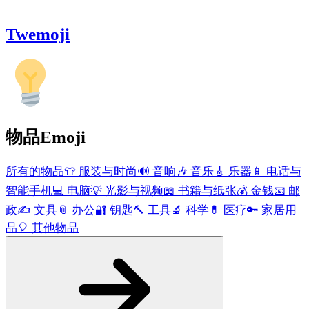
Twemoji
物品
Emoji
所有的物品
👕
服装与时尚
🔊
音响
🎶
音乐
🎸
乐器
📱
电话与
智能手机
💻
电脑
💡
光影与视频
📖
书籍与纸张
💰
金钱
📧
邮
政
✍️
文具
📎
办公
🔐
钥匙
🔨
工具
🔬
科学
💊
医疗
🔑
家居用
品
🎈
其他物品