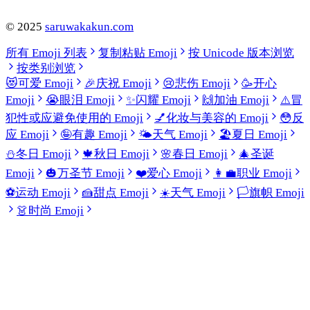
©
2025
saruwakakun.com
所有 Emoji 列表
复制粘贴 Emoji
按 Unicode 版本浏览
按类别浏览
😻
可爱 Emoji
🎉
庆祝 Emoji
😢
悲伤 Emoji
🥳
开心
Emoji
😭
眼泪 Emoji
✨
闪耀 Emoji
🙌
加油 Emoji
⚠️
冒
犯性或应避免使用的 Emoji
💅
化妆与美容的 Emoji
😳
反
应 Emoji
🤪
有趣 Emoji
🌤️
天气 Emoji
🏖️
夏日 Emoji
⛄
冬日 Emoji
🍁
秋日 Emoji
🌸
春日 Emoji
🎄
圣诞
Emoji
🎃
万圣节 Emoji
❤️
爱心 Emoji
👩‍💼
职业 Emoji
⚽
运动 Emoji
🍰
甜点 Emoji
☀️
天气 Emoji
🏳️
旗帜 Emoji
👗
时尚 Emoji