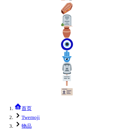
首页
Twemoji
物品