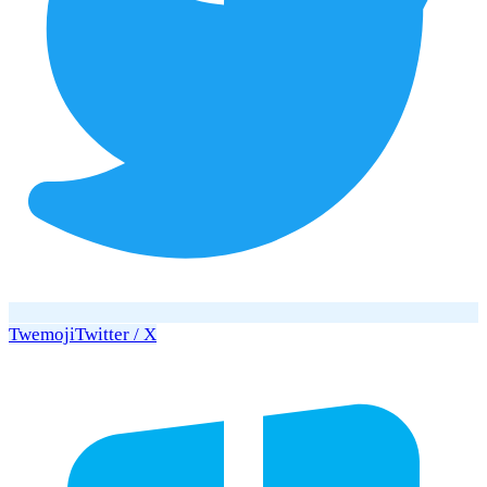
Twemoji
Twitter / X