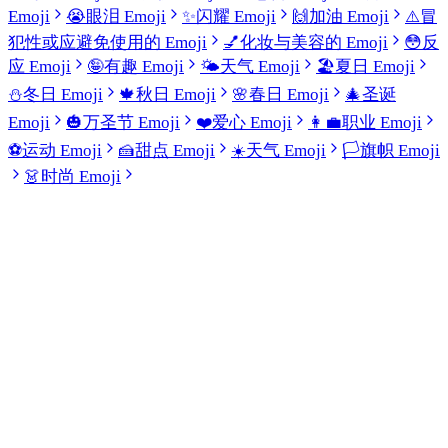
Emoji
😭
眼泪 Emoji
✨
闪耀 Emoji
🙌
加油 Emoji
⚠️
冒
犯性或应避免使用的 Emoji
💅
化妆与美容的 Emoji
😳
反
应 Emoji
🤪
有趣 Emoji
🌤️
天气 Emoji
🏖️
夏日 Emoji
⛄
冬日 Emoji
🍁
秋日 Emoji
🌸
春日 Emoji
🎄
圣诞
Emoji
🎃
万圣节 Emoji
❤️
爱心 Emoji
👩‍💼
职业 Emoji
⚽
运动 Emoji
🍰
甜点 Emoji
☀️
天气 Emoji
🏳️
旗帜 Emoji
👗
时尚 Emoji