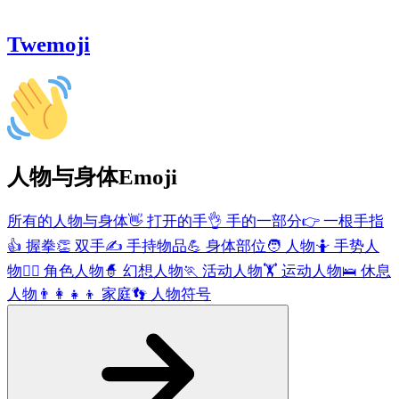
Twemoji
人物与身体
Emoji
所有的人物与身体
👋
打开的手
👌
手的一部分
👉
一根手指
👍
握拳
👏
双手
✍️
手持物品
💪
身体部位
🧑
人物
🤷
手势人
物
🧑‍⚕️
角色人物
🧙
幻想人物
🏃
活动人物
🏋️
运动人物
🛌
休息
人物
👨‍👩‍👧‍👦
家庭
👣
人物符号