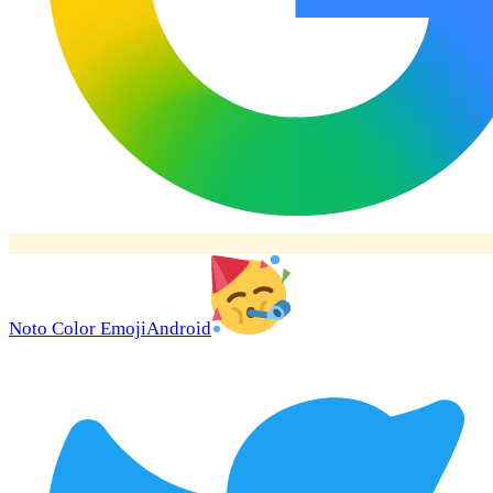
Noto Color Emoji
Android