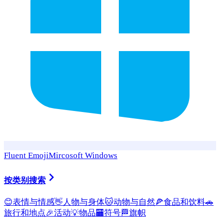
Fluent Emoji
Mircosoft Windows
按类别搜索
😊
表情与情感
👋
人物与身体
🐱
动物与自然
🍕
食品和饮料
🚗
旅行和地点
🎉
活动
💡
物品
🏧
符号
🏁
旗帜