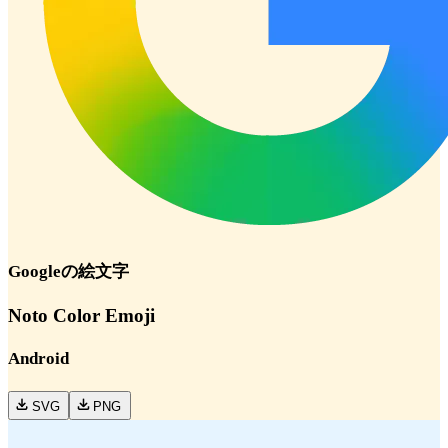
Google
の絵文字
Noto Color Emoji
Android
SVG
PNG