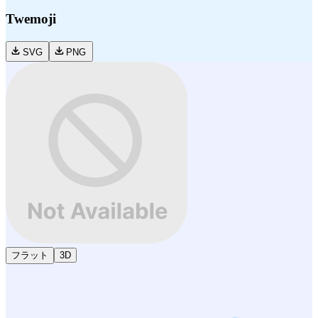
Twemoji
SVG
PNG
フラット
3D