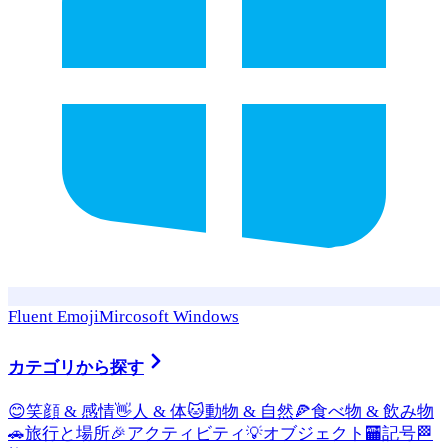
Fluent Emoji
Mircosoft Windows
カテゴリから探す
😊
笑顔 & 感情
👋
人 & 体
🐱
動物 & 自然
🍕
食べ物 & 飲み物
🚗
旅行と場所
🎉
アクティビティ
💡
オブジェクト
🏧
記号
🏁