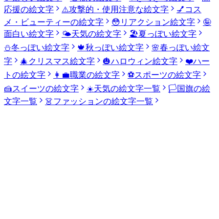
応援の絵文字
⚠️
攻撃的・使用注意な絵文字
💅
コス
メ・ビューティーの絵文字
😳
リアクション絵文字
🤪
面白い絵文字
🌤️
天気の絵文字
🏖️
夏っぽい絵文字
⛄
冬っぽい絵文字
🍁
秋っぽい絵文字
🌸
春っぽい絵文
字
🎄
クリスマス絵文字
🎃
ハロウィン絵文字
❤️
ハー
トの絵文字
👩‍💼
職業の絵文字
⚽
スポーツの絵文字
🍰
スイーツの絵文字
☀️
天気の絵文字一覧
🏳️
国旗の絵
文字一覧
👗
ファッションの絵文字一覧