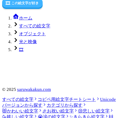
🎞️
この絵文字が好き
ホーム
すべての絵文字
オブジェクト
光と映像
🎞️
©
2025
saruwakakun.com
すべての絵文字
コピペ用絵文字チートシート
Unicode
バージョンから探す
カテゴリから探す
😻
かわいい絵文字
🎉
お祝い絵文字
😢
悲しい絵文字
🥳
嬉しい絵文字
😭
涙の絵文字
✨
きらきら絵文字
🙌