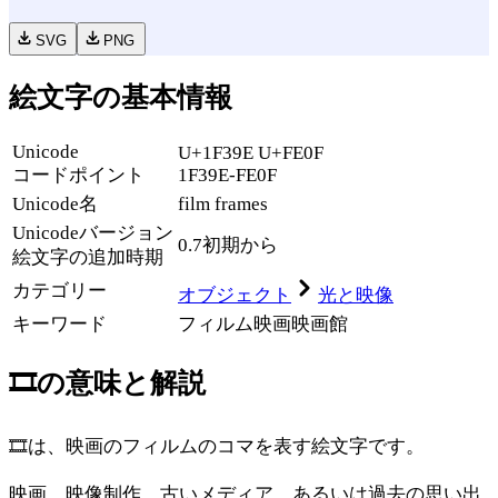
SVG
PNG
絵文字の基本情報
Unicode
U+1F39E U+FE0F
コードポイント
1F39E-FE0F
Unicode名
film frames
Unicode
バージョン
0.7
初期から
絵文字の追加時期
カテゴリー
オブジェクト
光と映像
キーワード
フィルム
映画
映画館
🎞️
の意味と解説
🎞️は、映画のフィルムのコマを表す絵文字です。
映画、映像制作、古いメディア、あるいは過去の思い出