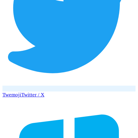
Twemoji
Twitter / X