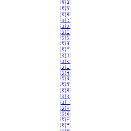
🇷🇼
🇸🇦
🇸🇧
🇸🇨
🇸🇩
🇸🇪
🇸🇬
🇸🇭
🇸🇮
🇸🇯
🇸🇰
🇸🇱
🇸🇲
🇸🇳
🇸🇴
🇸🇷
🇸🇸
🇸🇹
🇸🇻
🇸🇽
🇸🇾
🇸🇿