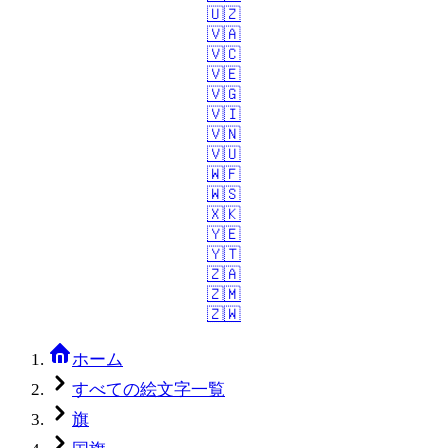
🇺🇿
🇻🇦
🇻🇨
🇻🇪
🇻🇬
🇻🇮
🇻🇳
🇻🇺
🇼🇫
🇼🇸
🇽🇰
🇾🇪
🇾🇹
🇿🇦
🇿🇲
🇿🇼
ホーム
すべての絵文字一覧
旗