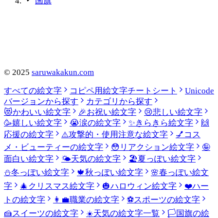
国旗
©
2025
saruwakakun.com
すべての絵文字
コピペ用絵文字チートシート
Unicode
バージョンから探す
カテゴリから探す
😻
かわいい絵文字
🎉
お祝い絵文字
😢
悲しい絵文字
🥳
嬉しい絵文字
😭
涙の絵文字
✨
きらきら絵文字
🙌
応援の絵文字
⚠️
攻撃的・使用注意な絵文字
💅
コス
メ・ビューティーの絵文字
😳
リアクション絵文字
🤪
面白い絵文字
🌤️
天気の絵文字
🏖️
夏っぽい絵文字
⛄
冬っぽい絵文字
🍁
秋っぽい絵文字
🌸
春っぽい絵文
字
🎄
クリスマス絵文字
🎃
ハロウィン絵文字
❤️
ハー
トの絵文字
👩‍💼
職業の絵文字
⚽
スポーツの絵文字
🍰
スイーツの絵文字
☀️
天気の絵文字一覧
🏳️
国旗の絵