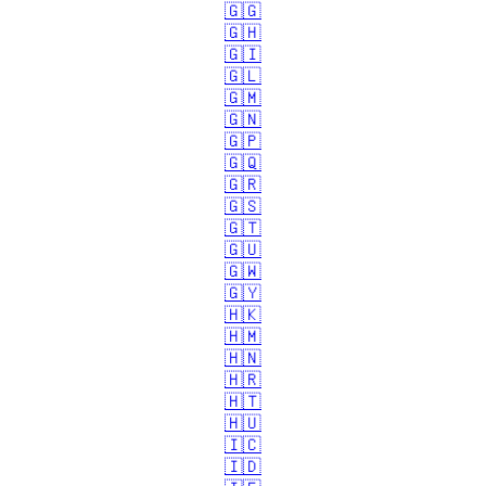
🇬🇬
🇬🇭
🇬🇮
🇬🇱
🇬🇲
🇬🇳
🇬🇵
🇬🇶
🇬🇷
🇬🇸
🇬🇹
🇬🇺
🇬🇼
🇬🇾
🇭🇰
🇭🇲
🇭🇳
🇭🇷
🇭🇹
🇭🇺
🇮🇨
🇮🇩