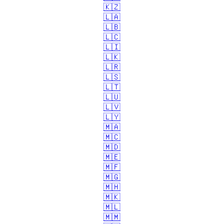
🇰🇿
🇱🇦
🇱🇧
🇱🇨
🇱🇮
🇱🇰
🇱🇷
🇱🇸
🇱🇹
🇱🇺
🇱🇻
🇱🇾
🇲🇦
🇲🇨
🇲🇩
🇲🇪
🇲🇫
🇲🇬
🇲🇭
🇲🇰
🇲🇱
🇲🇲