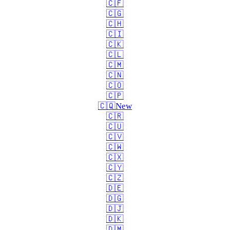
🇨🇫
🇨🇬
🇨🇭
🇨🇮
🇨🇰
🇨🇱
🇨🇲
🇨🇳
🇨🇴
🇨🇵
🇨🇶
New
🇨🇷
🇨🇺
🇨🇻
🇨🇼
🇨🇽
🇨🇾
🇨🇿
🇩🇪
🇩🇬
🇩🇯
🇩🇰
🇩🇲