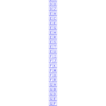
🇩🇴
🇩🇿
🇪🇦
🇪🇨
🇪🇪
🇪🇬
🇪🇭
🇪🇷
🇪🇸
🇪🇹
🇪🇺
🇫🇮
🇫🇯
🇫🇰
🇫🇲
🇫🇴
🇫🇷
🇬🇦
🇬🇧
🇬🇩
🇬🇪
🇬🇫