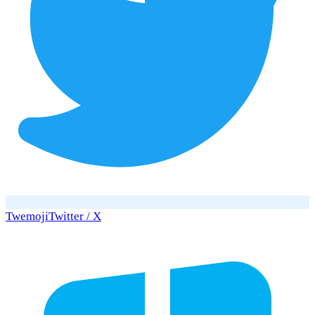
Twemoji
Twitter / X