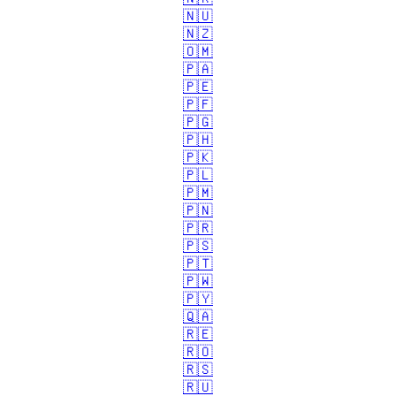
🇳🇺
🇳🇿
🇴🇲
🇵🇦
🇵🇪
🇵🇫
🇵🇬
🇵🇭
🇵🇰
🇵🇱
🇵🇲
🇵🇳
🇵🇷
🇵🇸
🇵🇹
🇵🇼
🇵🇾
🇶🇦
🇷🇪
🇷🇴
🇷🇸
🇷🇺