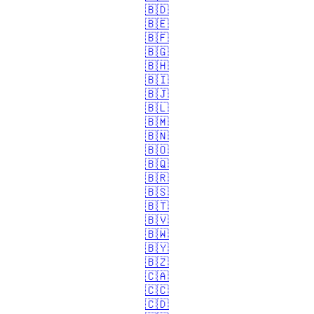
🇧🇩
🇧🇪
🇧🇫
🇧🇬
🇧🇭
🇧🇮
🇧🇯
🇧🇱
🇧🇲
🇧🇳
🇧🇴
🇧🇶
🇧🇷
🇧🇸
🇧🇹
🇧🇻
🇧🇼
🇧🇾
🇧🇿
🇨🇦
🇨🇨
🇨🇩