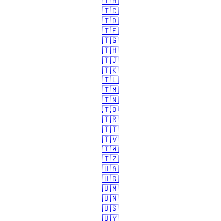
🇹🇦
🇹🇨
🇹🇩
🇹🇫
🇹🇬
🇹🇭
🇹🇯
🇹🇰
🇹🇱
🇹🇲
🇹🇳
🇹🇴
🇹🇷
🇹🇹
🇹🇻
🇹🇼
🇹🇿
🇺🇦
🇺🇬
🇺🇲
🇺🇳
🇺🇸
🇺🇾