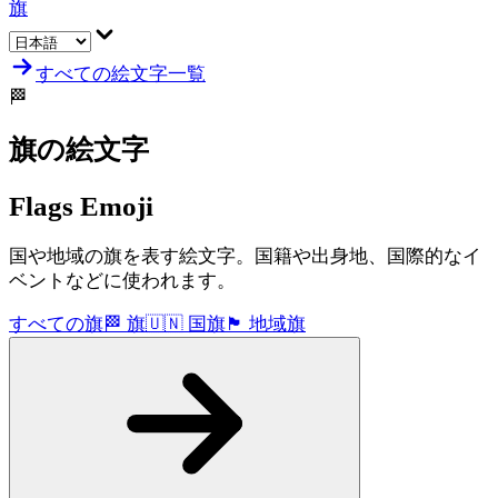
旗
すべての絵文字一覧
🏁
旗
の絵文字
Flags
Emoji
国や地域の旗を表す絵文字。国籍や出身地、国際的なイ
ベントなどに使われます。
すべての旗
🏁
旗
🇺🇳
国旗
🏴󠁧󠁢󠁥󠁮󠁧󠁿
地域旗