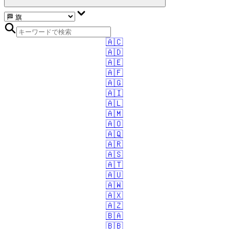
🇦🇨
🇦🇩
🇦🇪
🇦🇫
🇦🇬
🇦🇮
🇦🇱
🇦🇲
🇦🇴
🇦🇶
🇦🇷
🇦🇸
🇦🇹
🇦🇺
🇦🇼
🇦🇽
🇦🇿
🇧🇦
🇧🇧