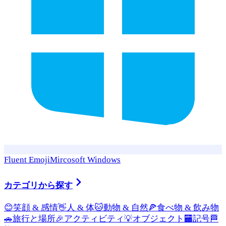
Fluent Emoji
Mircosoft Windows
カテゴリから探す
😊
笑顔 & 感情
👋
人 & 体
🐱
動物 & 自然
🍕
食べ物 & 飲み物
🚗
旅行と場所
🎉
アクティビティ
💡
オブジェクト
🏧
記号
🏁