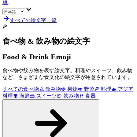
旗
すべての絵文字一覧
🍕
食べ物 & 飲み物
の絵文字
Food & Drink
Emoji
食べ物や飲み物を表す絵文字。料理やスイーツ、飲み物
など、さまざまな食文化の絵文字が用意されています。
すべての食べ物 & 飲み物
🍓
果物
🥑
野菜
🍕
料理
🍣
アジア
料理
🦞
海鮮
🍰
スイーツ
🍺
飲み物
🍴
食器