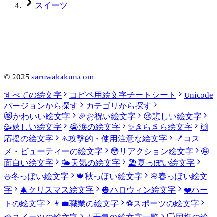
スイーツ
©
2025
saruwakakun.com
すべての絵文字
コピペ用絵文字チートシート
Unicode
バージョンから探す
カテゴリから探す
😻
かわいい絵文字
🎉
お祝い絵文字
😢
悲しい絵文字
🥳
嬉しい絵文字
😭
涙の絵文字
✨
きらきら絵文字
🙌
応援の絵文字
⚠️
攻撃的・使用注意な絵文字
💅
コス
メ・ビューティーの絵文字
😳
リアクション絵文字
🤪
面白い絵文字
🌤️
天気の絵文字
🏖️
夏っぽい絵文字
⛄
冬っぽい絵文字
🍁
秋っぽい絵文字
🌸
春っぽい絵文
字
🎄
クリスマス絵文字
🎃
ハロウィン絵文字
❤️
ハー
トの絵文字
👩‍💼
職業の絵文字
⚽
スポーツの絵文字