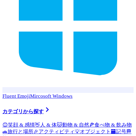
Fluent Emoji
Mircosoft Windows
カテゴリから探す
😊
笑顔 & 感情
👋
人 & 体
🐱
動物 & 自然
🍕
食べ物 & 飲み物
🚗
旅行と場所
🎉
アクティビティ
💡
オブジェクト
🏧
記号
🏁