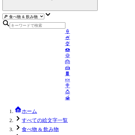
🍦
🍧
🍨
🍩
🍪
🎂
🍰
🍫
🍬
🍭
🍮
🍯
ホーム
すべての絵文字一覧
食べ物 & 飲み物