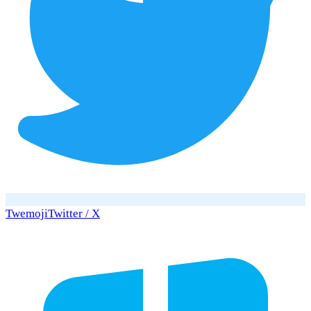
Twemoji
Twitter / X