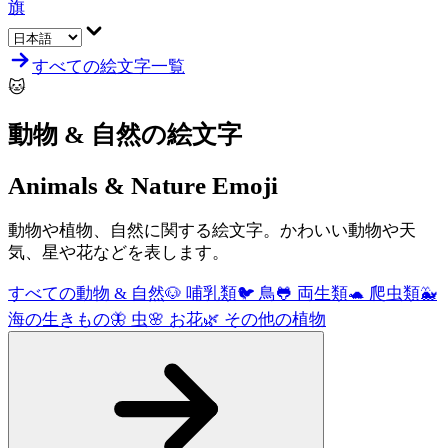
旗
すべての絵文字一覧
🐱
動物 & 自然
の絵文字
Animals & Nature
Emoji
動物や植物、自然に関する絵文字。かわいい動物や天
気、星や花などを表します。
すべての動物 & 自然
🐶
哺乳類
🐦
鳥
🐸
両生類
🐢
爬虫類
🐳
海の生きもの
🦋
虫
🌸
お花
🌿
その他の植物