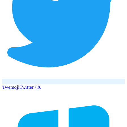
Twemoji
Twitter / X