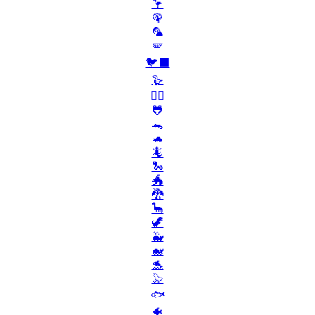
🦩
🦚
🦜
🪽
🐦‍⬛
🪿
🐦‍🔥
🐸
🐊
🐢
🦎
🐍
🐲
🐉
🦕
🦖
🐳
🐋
🐬
🦭
🐟
🐠