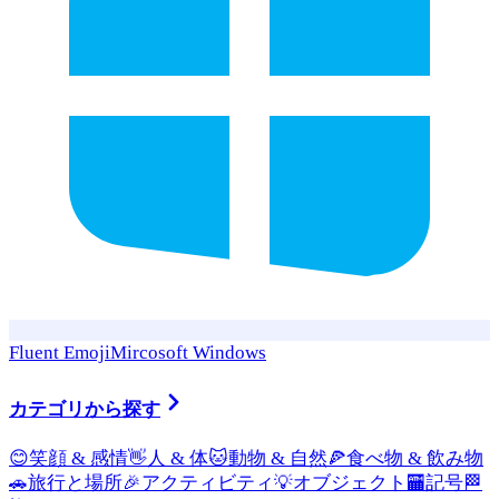
Fluent Emoji
Mircosoft Windows
カテゴリから探す
😊
笑顔 & 感情
👋
人 & 体
🐱
動物 & 自然
🍕
食べ物 & 飲み物
🚗
旅行と場所
🎉
アクティビティ
💡
オブジェクト
🏧
記号
🏁