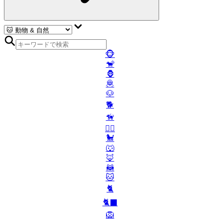
🐵
🐒
🦍
🦧
🐶
🐕
🦮
🐕‍🦺
🐩
🐺
🦊
🦝
🐱
🐈
🐈‍⬛
🦁