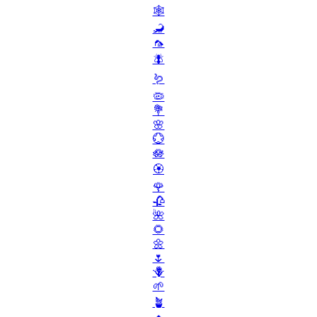
🕸️
🦂
🦟
🪰
🪱
🦠
💐
🌸
💮
🪷
🏵️
🌹
🥀
🌺
🌻
🌼
🌷
🪻
🌱
🪴