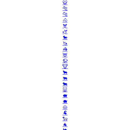
🐯
🐅
🐆
🐴
🫎
🫏
🐎
🦄
🦓
🦌
🦬
🐮
🐂
🐃
🐄
🐷
🐖
🐗
🐽
🐏
🐑
🐐