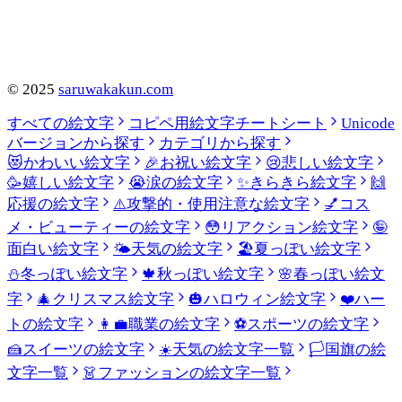
©
2025
saruwakakun.com
すべての絵文字
コピペ用絵文字チートシート
Unicode
バージョンから探す
カテゴリから探す
😻
かわいい絵文字
🎉
お祝い絵文字
😢
悲しい絵文字
🥳
嬉しい絵文字
😭
涙の絵文字
✨
きらきら絵文字
🙌
応援の絵文字
⚠️
攻撃的・使用注意な絵文字
💅
コス
メ・ビューティーの絵文字
😳
リアクション絵文字
🤪
面白い絵文字
🌤️
天気の絵文字
🏖️
夏っぽい絵文字
⛄
冬っぽい絵文字
🍁
秋っぽい絵文字
🌸
春っぽい絵文
字
🎄
クリスマス絵文字
🎃
ハロウィン絵文字
❤️
ハー
トの絵文字
👩‍💼
職業の絵文字
⚽
スポーツの絵文字
🍰
スイーツの絵文字
☀️
天気の絵文字一覧
🏳️
国旗の絵
文字一覧
👗
ファッションの絵文字一覧