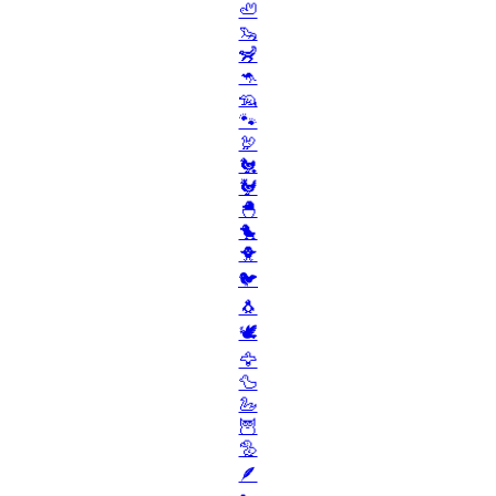
🦥
🦦
🦨
🦘
🦡
🐾
🦃
🐔
🐓
🐣
🐤
🐥
🐦
🐧
🕊️
🦅
🦆
🦢
🦉
🦤
🪶