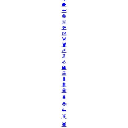
🐡
🦈
🐙
🐚
🪸
🪼
🦀
🦞
🦐
🦑
🦪
🐌
🦋
🐛
🐜
🐝
🪲
🐞
🦗
🪳
🕷️