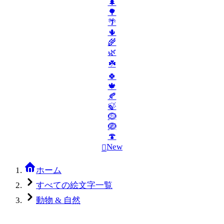
🌲
🌳
🌴
🌵
🌾
🌿
☘️
🍀
🍁
🍂
🍃
🪹
🪺
🍄
New
🪾
ホーム
すべての絵文字一覧
動物 & 自然