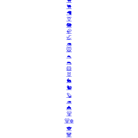
🐪
🐫
🦙
🦒
🐘
🦣
🦏
🦛
🐭
🐁
🐀
🐹
🐰
🐇
🐿️
🦫
🦔
🦇
🐻
🐻‍❄️
🐨
🐼