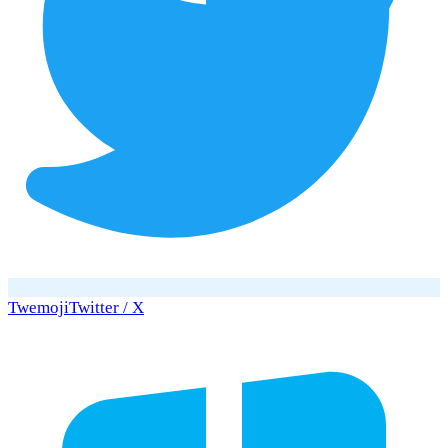
Twemoji
Twitter / X