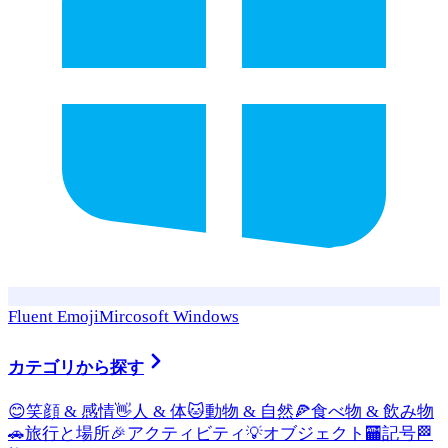
Fluent Emoji
Mircosoft Windows
カテゴリから探す
😊
笑顔 & 感情
👋
人 & 体
🐱
動物 & 自然
🍕
食べ物 & 飲み物
🚗
旅行と場所
🎉
アクティビティ
💡
オブジェクト
🏧
記号
🏁