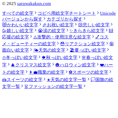
©
2025
saruwakakun.com
すべての絵文字
コピペ用絵文字チートシート
Unicode
バージョンから探す
カテゴリから探す
😻
かわいい絵文字
🎉
お祝い絵文字
😢
悲しい絵文字
🥳
嬉しい絵文字
😭
涙の絵文字
✨
きらきら絵文字
🙌
応援の絵文字
⚠️
攻撃的・使用注意な絵文字
💅
コス
メ・ビューティーの絵文字
😳
リアクション絵文字
🤪
面白い絵文字
🌤️
天気の絵文字
🏖️
夏っぽい絵文字
⛄
冬っぽい絵文字
🍁
秋っぽい絵文字
🌸
春っぽい絵文
字
🎄
クリスマス絵文字
🎃
ハロウィン絵文字
❤️
ハー
トの絵文字
👩‍💼
職業の絵文字
⚽
スポーツの絵文字
🍰
スイーツの絵文字
☀️
天気の絵文字一覧
🏳️
国旗の絵
文字一覧
👗
ファッションの絵文字一覧