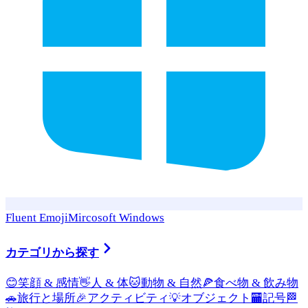
Fluent Emoji
Mircosoft Windows
カテゴリから探す
😊
笑顔 & 感情
👋
人 & 体
🐱
動物 & 自然
🍕
食べ物 & 飲み物
🚗
旅行と場所
🎉
アクティビティ
💡
オブジェクト
🏧
記号
🏁