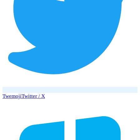
Twemoji
Twitter / X