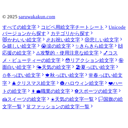
©
2025
saruwakakun.com
すべての絵文字
コピペ用絵文字チートシート
Unicode
バージョンから探す
カテゴリから探す
😻
かわいい絵文字
🎉
お祝い絵文字
😢
悲しい絵文字
🥳
嬉しい絵文字
😭
涙の絵文字
✨
きらきら絵文字
🙌
応援の絵文字
⚠️
攻撃的・使用注意な絵文字
💅
コス
メ・ビューティーの絵文字
😳
リアクション絵文字
🤪
面白い絵文字
🌤️
天気の絵文字
🏖️
夏っぽい絵文字
⛄
冬っぽい絵文字
🍁
秋っぽい絵文字
🌸
春っぽい絵文
字
🎄
クリスマス絵文字
🎃
ハロウィン絵文字
❤️
ハー
トの絵文字
👩‍💼
職業の絵文字
⚽
スポーツの絵文字
🍰
スイーツの絵文字
☀️
天気の絵文字一覧
🏳️
国旗の絵
文字一覧
👗
ファッションの絵文字一覧