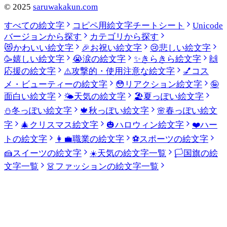
©
2025
saruwakakun.com
すべての絵文字
コピペ用絵文字チートシート
Unicode
バージョンから探す
カテゴリから探す
😻
かわいい絵文字
🎉
お祝い絵文字
😢
悲しい絵文字
🥳
嬉しい絵文字
😭
涙の絵文字
✨
きらきら絵文字
🙌
応援の絵文字
⚠️
攻撃的・使用注意な絵文字
💅
コス
メ・ビューティーの絵文字
😳
リアクション絵文字
🤪
面白い絵文字
🌤️
天気の絵文字
🏖️
夏っぽい絵文字
⛄
冬っぽい絵文字
🍁
秋っぽい絵文字
🌸
春っぽい絵文
字
🎄
クリスマス絵文字
🎃
ハロウィン絵文字
❤️
ハー
トの絵文字
👩‍💼
職業の絵文字
⚽
スポーツの絵文字
🍰
スイーツの絵文字
☀️
天気の絵文字一覧
🏳️
国旗の絵
文字一覧
👗
ファッションの絵文字一覧