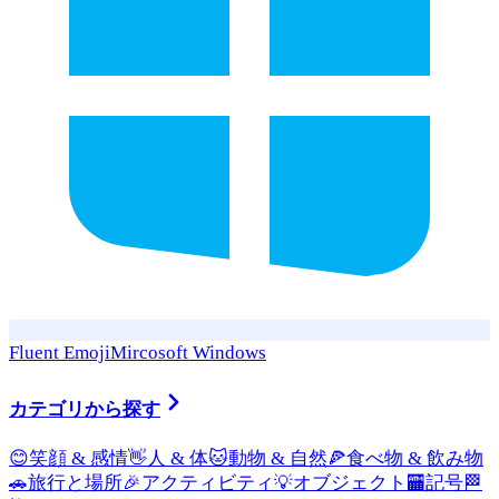
Fluent Emoji
Mircosoft Windows
カテゴリから探す
😊
笑顔 & 感情
👋
人 & 体
🐱
動物 & 自然
🍕
食べ物 & 飲み物
🚗
旅行と場所
🎉
アクティビティ
💡
オブジェクト
🏧
記号
🏁