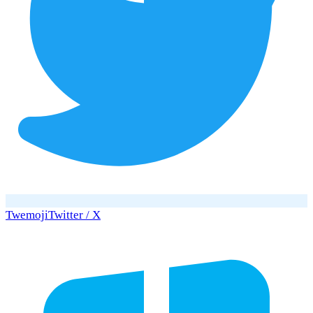
Twemoji
Twitter / X