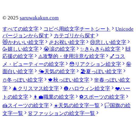
©
2025
saruwakakun.com
すべての絵文字
コピペ用絵文字チートシート
Unicode
バージョンから探す
カテゴリから探す
😻
かわいい絵文字
🎉
お祝い絵文字
😢
悲しい絵文字
🥳
嬉しい絵文字
😭
涙の絵文字
✨
きらきら絵文字
🙌
応援の絵文字
⚠️
攻撃的・使用注意な絵文字
💅
コス
メ・ビューティーの絵文字
😳
リアクション絵文字
🤪
面白い絵文字
🌤️
天気の絵文字
🏖️
夏っぽい絵文字
⛄
冬っぽい絵文字
🍁
秋っぽい絵文字
🌸
春っぽい絵文
字
🎄
クリスマス絵文字
🎃
ハロウィン絵文字
❤️
ハー
トの絵文字
👩‍💼
職業の絵文字
⚽
スポーツの絵文字
🍰
スイーツの絵文字
☀️
天気の絵文字一覧
🏳️
国旗の絵
文字一覧
👗
ファッションの絵文字一覧