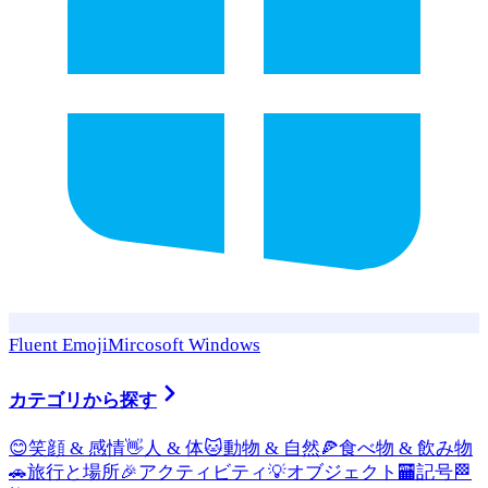
Fluent Emoji
Mircosoft Windows
カテゴリから探す
😊
笑顔 & 感情
👋
人 & 体
🐱
動物 & 自然
🍕
食べ物 & 飲み物
🚗
旅行と場所
🎉
アクティビティ
💡
オブジェクト
🏧
記号
🏁