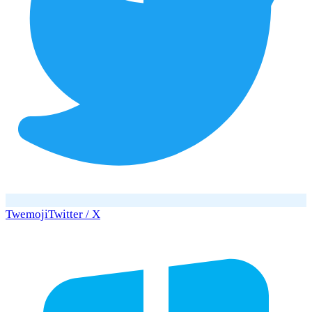
Twemoji
Twitter / X