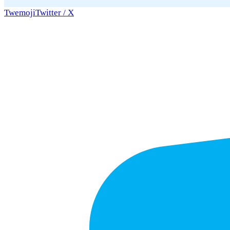
Twemoji
Twitter / X