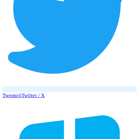
Twemoji
Twitter / X