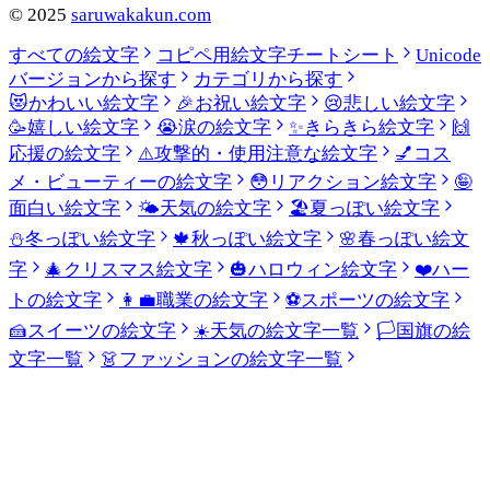
©
2025
saruwakakun.com
すべての絵文字
コピペ用絵文字チートシート
Unicode
バージョンから探す
カテゴリから探す
😻
かわいい絵文字
🎉
お祝い絵文字
😢
悲しい絵文字
🥳
嬉しい絵文字
😭
涙の絵文字
✨
きらきら絵文字
🙌
応援の絵文字
⚠️
攻撃的・使用注意な絵文字
💅
コス
メ・ビューティーの絵文字
😳
リアクション絵文字
🤪
面白い絵文字
🌤️
天気の絵文字
🏖️
夏っぽい絵文字
⛄
冬っぽい絵文字
🍁
秋っぽい絵文字
🌸
春っぽい絵文
字
🎄
クリスマス絵文字
🎃
ハロウィン絵文字
❤️
ハー
トの絵文字
👩‍💼
職業の絵文字
⚽
スポーツの絵文字
🍰
スイーツの絵文字
☀️
天気の絵文字一覧
🏳️
国旗の絵
文字一覧
👗
ファッションの絵文字一覧