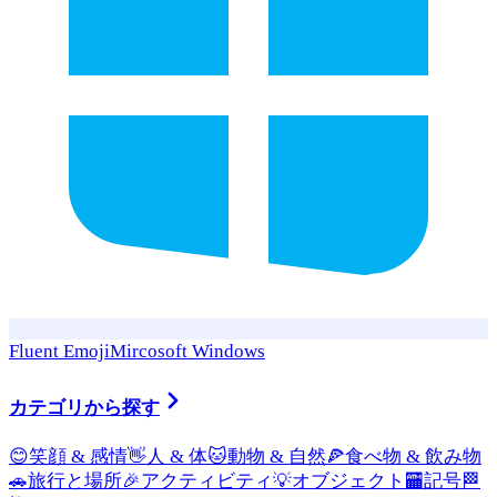
Fluent Emoji
Mircosoft Windows
カテゴリから探す
😊
笑顔 & 感情
👋
人 & 体
🐱
動物 & 自然
🍕
食べ物 & 飲み物
🚗
旅行と場所
🎉
アクティビティ
💡
オブジェクト
🏧
記号
🏁