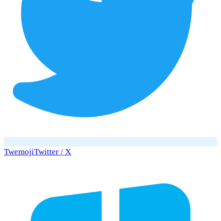
Twemoji
Twitter / X