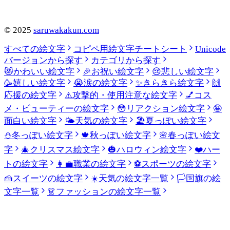
©
2025
saruwakakun.com
すべての絵文字
コピペ用絵文字チートシート
Unicode
バージョンから探す
カテゴリから探す
😻
かわいい絵文字
🎉
お祝い絵文字
😢
悲しい絵文字
🥳
嬉しい絵文字
😭
涙の絵文字
✨
きらきら絵文字
🙌
応援の絵文字
⚠️
攻撃的・使用注意な絵文字
💅
コス
メ・ビューティーの絵文字
😳
リアクション絵文字
🤪
面白い絵文字
🌤️
天気の絵文字
🏖️
夏っぽい絵文字
⛄
冬っぽい絵文字
🍁
秋っぽい絵文字
🌸
春っぽい絵文
字
🎄
クリスマス絵文字
🎃
ハロウィン絵文字
❤️
ハー
トの絵文字
👩‍💼
職業の絵文字
⚽
スポーツの絵文字
🍰
スイーツの絵文字
☀️
天気の絵文字一覧
🏳️
国旗の絵
文字一覧
👗
ファッションの絵文字一覧