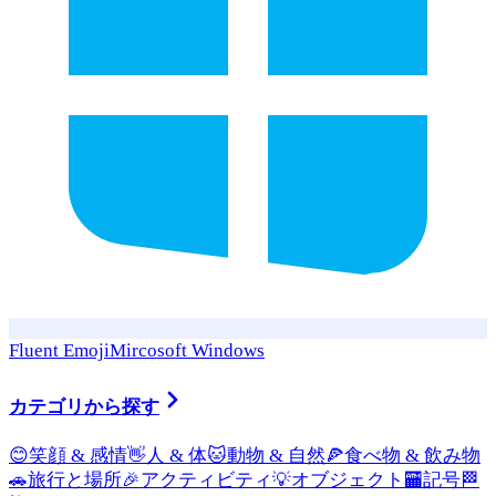
Fluent Emoji
Mircosoft Windows
カテゴリから探す
😊
笑顔 & 感情
👋
人 & 体
🐱
動物 & 自然
🍕
食べ物 & 飲み物
🚗
旅行と場所
🎉
アクティビティ
💡
オブジェクト
🏧
記号
🏁