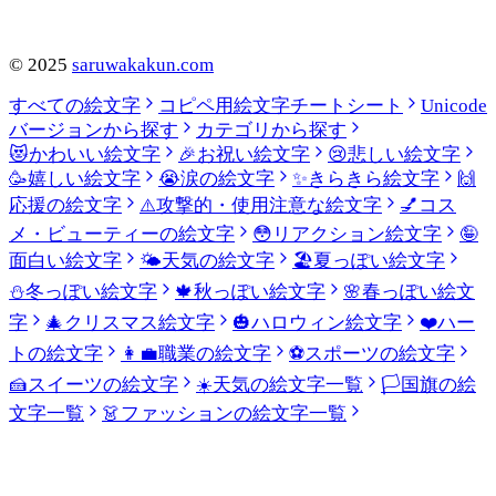
©
2025
saruwakakun.com
すべての絵文字
コピペ用絵文字チートシート
Unicode
バージョンから探す
カテゴリから探す
😻
かわいい絵文字
🎉
お祝い絵文字
😢
悲しい絵文字
🥳
嬉しい絵文字
😭
涙の絵文字
✨
きらきら絵文字
🙌
応援の絵文字
⚠️
攻撃的・使用注意な絵文字
💅
コス
メ・ビューティーの絵文字
😳
リアクション絵文字
🤪
面白い絵文字
🌤️
天気の絵文字
🏖️
夏っぽい絵文字
⛄
冬っぽい絵文字
🍁
秋っぽい絵文字
🌸
春っぽい絵文
字
🎄
クリスマス絵文字
🎃
ハロウィン絵文字
❤️
ハー
トの絵文字
👩‍💼
職業の絵文字
⚽
スポーツの絵文字
🍰
スイーツの絵文字
☀️
天気の絵文字一覧
🏳️
国旗の絵
文字一覧
👗
ファッションの絵文字一覧