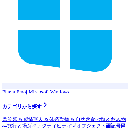
Fluent Emoji
Mircosoft Windows
カテゴリから探す
😊
笑顔 & 感情
👋
人 & 体
🐱
動物 & 自然
🍕
食べ物 & 飲み物
🚗
旅行と場所
🎉
アクティビティ
💡
オブジェクト
🏧
記号
🏁