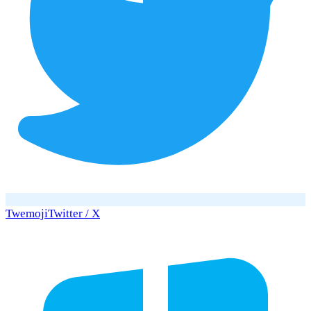
Twemoji
Twitter / X