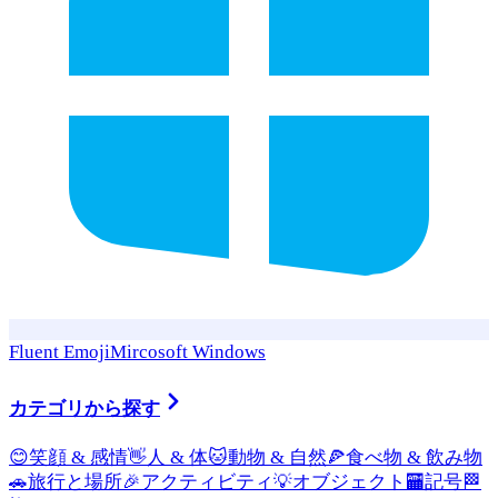
Fluent Emoji
Mircosoft Windows
カテゴリから探す
😊
笑顔 & 感情
👋
人 & 体
🐱
動物 & 自然
🍕
食べ物 & 飲み物
🚗
旅行と場所
🎉
アクティビティ
💡
オブジェクト
🏧
記号
🏁