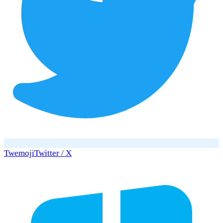
Twemoji
Twitter / X