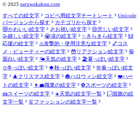
©
2025
saruwakakun.com
すべての絵文字
コピペ用絵文字チートシート
Unicode
バージョンから探す
カテゴリから探す
😻
かわいい絵文字
🎉
お祝い絵文字
😢
悲しい絵文字
🥳
嬉しい絵文字
😭
涙の絵文字
✨
きらきら絵文字
🙌
応援の絵文字
⚠️
攻撃的・使用注意な絵文字
💅
コス
メ・ビューティーの絵文字
😳
リアクション絵文字
🤪
面白い絵文字
🌤️
天気の絵文字
🏖️
夏っぽい絵文字
⛄
冬っぽい絵文字
🍁
秋っぽい絵文字
🌸
春っぽい絵文
字
🎄
クリスマス絵文字
🎃
ハロウィン絵文字
❤️
ハー
トの絵文字
👩‍💼
職業の絵文字
⚽
スポーツの絵文字
🍰
スイーツの絵文字
☀️
天気の絵文字一覧
🏳️
国旗の絵
文字一覧
👗
ファッションの絵文字一覧