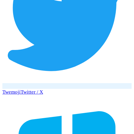
Twemoji
Twitter / X