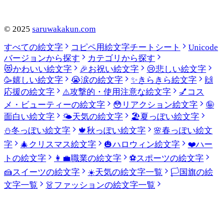
©
2025
saruwakakun.com
すべての絵文字
コピペ用絵文字チートシート
Unicode
バージョンから探す
カテゴリから探す
😻
かわいい絵文字
🎉
お祝い絵文字
😢
悲しい絵文字
🥳
嬉しい絵文字
😭
涙の絵文字
✨
きらきら絵文字
🙌
応援の絵文字
⚠️
攻撃的・使用注意な絵文字
💅
コス
メ・ビューティーの絵文字
😳
リアクション絵文字
🤪
面白い絵文字
🌤️
天気の絵文字
🏖️
夏っぽい絵文字
⛄
冬っぽい絵文字
🍁
秋っぽい絵文字
🌸
春っぽい絵文
字
🎄
クリスマス絵文字
🎃
ハロウィン絵文字
❤️
ハー
トの絵文字
👩‍💼
職業の絵文字
⚽
スポーツの絵文字
🍰
スイーツの絵文字
☀️
天気の絵文字一覧
🏳️
国旗の絵
文字一覧
👗
ファッションの絵文字一覧