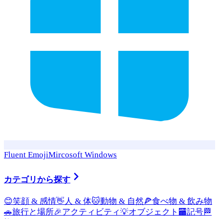
Fluent Emoji
Mircosoft Windows
カテゴリから探す
😊
笑顔 & 感情
👋
人 & 体
🐱
動物 & 自然
🍕
食べ物 & 飲み物
🚗
旅行と場所
🎉
アクティビティ
💡
オブジェクト
🏧
記号
🏁