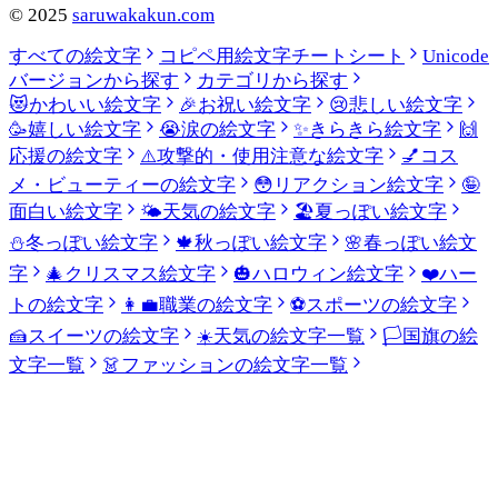
©
2025
saruwakakun.com
すべての絵文字
コピペ用絵文字チートシート
Unicode
バージョンから探す
カテゴリから探す
😻
かわいい絵文字
🎉
お祝い絵文字
😢
悲しい絵文字
🥳
嬉しい絵文字
😭
涙の絵文字
✨
きらきら絵文字
🙌
応援の絵文字
⚠️
攻撃的・使用注意な絵文字
💅
コス
メ・ビューティーの絵文字
😳
リアクション絵文字
🤪
面白い絵文字
🌤️
天気の絵文字
🏖️
夏っぽい絵文字
⛄
冬っぽい絵文字
🍁
秋っぽい絵文字
🌸
春っぽい絵文
字
🎄
クリスマス絵文字
🎃
ハロウィン絵文字
❤️
ハー
トの絵文字
👩‍💼
職業の絵文字
⚽
スポーツの絵文字
🍰
スイーツの絵文字
☀️
天気の絵文字一覧
🏳️
国旗の絵
文字一覧
👗
ファッションの絵文字一覧