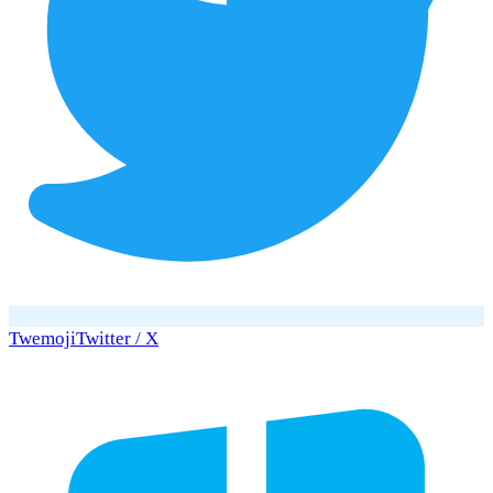
Twemoji
Twitter / X