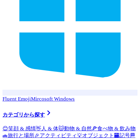
Fluent Emoji
Mircosoft Windows
カテゴリから探す
😊
笑顔 & 感情
👋
人 & 体
🐱
動物 & 自然
🍕
食べ物 & 飲み物
🚗
旅行と場所
🎉
アクティビティ
💡
オブジェクト
🏧
記号
🏁