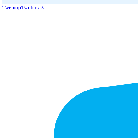
Twemoji
Twitter / X