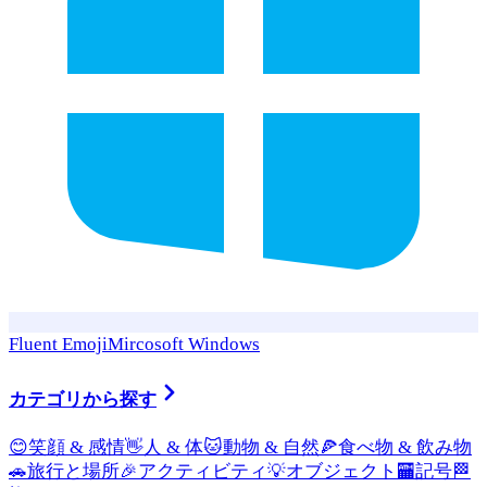
Fluent Emoji
Mircosoft Windows
カテゴリから探す
😊
笑顔 & 感情
👋
人 & 体
🐱
動物 & 自然
🍕
食べ物 & 飲み物
🚗
旅行と場所
🎉
アクティビティ
💡
オブジェクト
🏧
記号
🏁