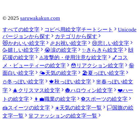
©
2025
saruwakakun.com
すべての絵文字
コピペ用絵文字チートシート
Unicode
バージョンから探す
カテゴリから探す
😻
かわいい絵文字
🎉
お祝い絵文字
😢
悲しい絵文字
🥳
嬉しい絵文字
😭
涙の絵文字
✨
きらきら絵文字
🙌
応援の絵文字
⚠️
攻撃的・使用注意な絵文字
💅
コス
メ・ビューティーの絵文字
😳
リアクション絵文字
🤪
面白い絵文字
🌤️
天気の絵文字
🏖️
夏っぽい絵文字
⛄
冬っぽい絵文字
🍁
秋っぽい絵文字
🌸
春っぽい絵文
字
🎄
クリスマス絵文字
🎃
ハロウィン絵文字
❤️
ハー
トの絵文字
👩‍💼
職業の絵文字
⚽
スポーツの絵文字
🍰
スイーツの絵文字
☀️
天気の絵文字一覧
🏳️
国旗の絵
文字一覧
👗
ファッションの絵文字一覧