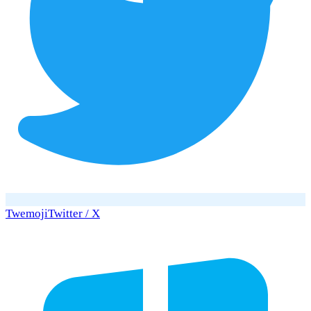
Twemoji
Twitter / X