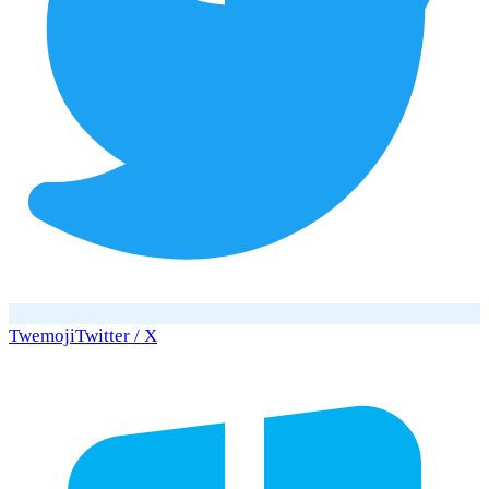
Twemoji
Twitter / X