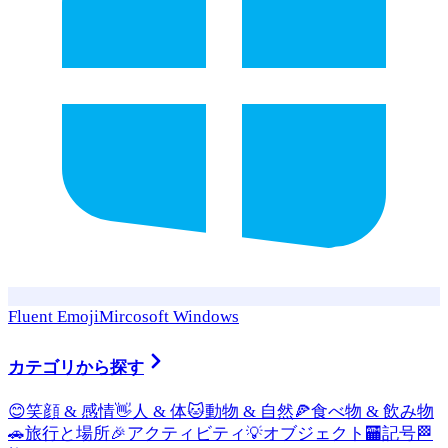
Fluent Emoji
Mircosoft Windows
カテゴリから探す
😊
笑顔 & 感情
👋
人 & 体
🐱
動物 & 自然
🍕
食べ物 & 飲み物
🚗
旅行と場所
🎉
アクティビティ
💡
オブジェクト
🏧
記号
🏁