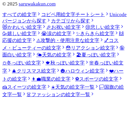
©
2025
saruwakakun.com
すべての絵文字
コピペ用絵文字チートシート
Unicode
バージョンから探す
カテゴリから探す
😻
かわいい絵文字
🎉
お祝い絵文字
😢
悲しい絵文字
🥳
嬉しい絵文字
😭
涙の絵文字
✨
きらきら絵文字
🙌
応援の絵文字
⚠️
攻撃的・使用注意な絵文字
💅
コス
メ・ビューティーの絵文字
😳
リアクション絵文字
🤪
面白い絵文字
🌤️
天気の絵文字
🏖️
夏っぽい絵文字
⛄
冬っぽい絵文字
🍁
秋っぽい絵文字
🌸
春っぽい絵文
字
🎄
クリスマス絵文字
🎃
ハロウィン絵文字
❤️
ハー
トの絵文字
👩‍💼
職業の絵文字
⚽
スポーツの絵文字
🍰
スイーツの絵文字
☀️
天気の絵文字一覧
🏳️
国旗の絵
文字一覧
👗
ファッションの絵文字一覧