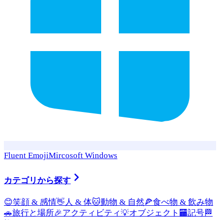
Fluent Emoji
Mircosoft Windows
カテゴリから探す
😊
笑顔 & 感情
👋
人 & 体
🐱
動物 & 自然
🍕
食べ物 & 飲み物
🚗
旅行と場所
🎉
アクティビティ
💡
オブジェクト
🏧
記号
🏁