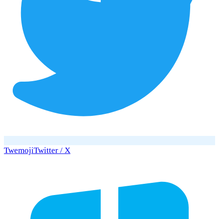
Twemoji
Twitter / X