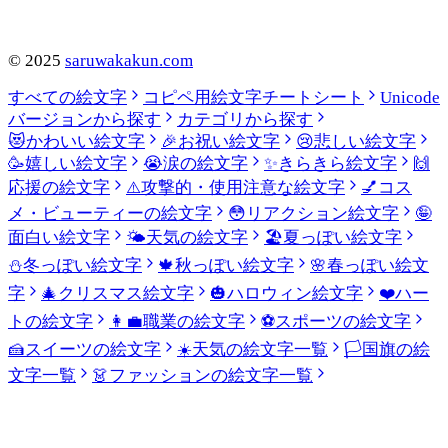
©
2025
saruwakakun.com
すべての絵文字
コピペ用絵文字チートシート
Unicode
バージョンから探す
カテゴリから探す
😻
かわいい絵文字
🎉
お祝い絵文字
😢
悲しい絵文字
🥳
嬉しい絵文字
😭
涙の絵文字
✨
きらきら絵文字
🙌
応援の絵文字
⚠️
攻撃的・使用注意な絵文字
💅
コス
メ・ビューティーの絵文字
😳
リアクション絵文字
🤪
面白い絵文字
🌤️
天気の絵文字
🏖️
夏っぽい絵文字
⛄
冬っぽい絵文字
🍁
秋っぽい絵文字
🌸
春っぽい絵文
字
🎄
クリスマス絵文字
🎃
ハロウィン絵文字
❤️
ハー
トの絵文字
👩‍💼
職業の絵文字
⚽
スポーツの絵文字
🍰
スイーツの絵文字
☀️
天気の絵文字一覧
🏳️
国旗の絵
文字一覧
👗
ファッションの絵文字一覧