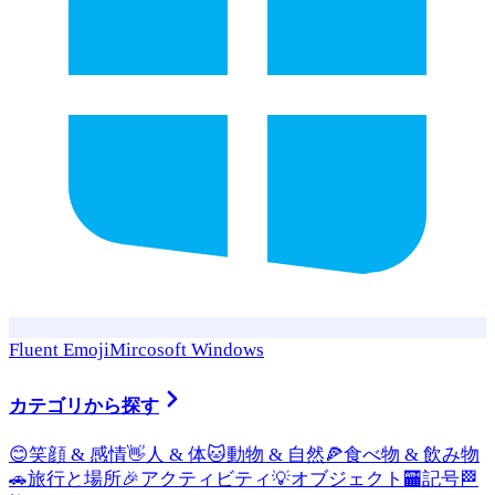
Fluent Emoji
Mircosoft Windows
カテゴリから探す
😊
笑顔 & 感情
👋
人 & 体
🐱
動物 & 自然
🍕
食べ物 & 飲み物
🚗
旅行と場所
🎉
アクティビティ
💡
オブジェクト
🏧
記号
🏁