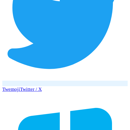
Twemoji
Twitter / X