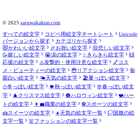
©
2025
saruwakakun.com
すべての絵文字
コピペ用絵文字チートシート
Unicode
バージョンから探す
カテゴリから探す
😻
かわいい絵文字
🎉
お祝い絵文字
😢
悲しい絵文字
🥳
嬉しい絵文字
😭
涙の絵文字
✨
きらきら絵文字
🙌
応援の絵文字
⚠️
攻撃的・使用注意な絵文字
💅
コス
メ・ビューティーの絵文字
😳
リアクション絵文字
🤪
面白い絵文字
🌤️
天気の絵文字
🏖️
夏っぽい絵文字
⛄
冬っぽい絵文字
🍁
秋っぽい絵文字
🌸
春っぽい絵文
字
🎄
クリスマス絵文字
🎃
ハロウィン絵文字
❤️
ハー
トの絵文字
👩‍💼
職業の絵文字
⚽
スポーツの絵文字
🍰
スイーツの絵文字
☀️
天気の絵文字一覧
🏳️
国旗の絵
文字一覧
👗
ファッションの絵文字一覧