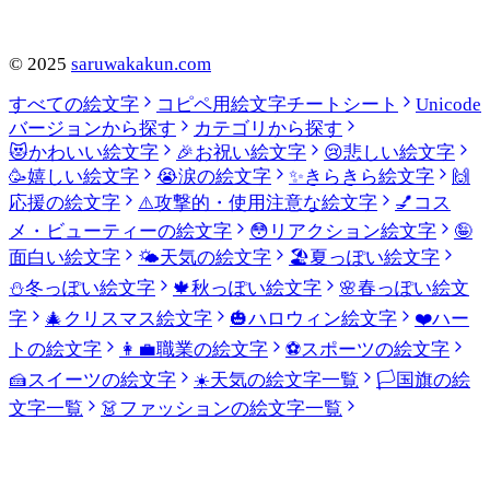
©
2025
saruwakakun.com
すべての絵文字
コピペ用絵文字チートシート
Unicode
バージョンから探す
カテゴリから探す
😻
かわいい絵文字
🎉
お祝い絵文字
😢
悲しい絵文字
🥳
嬉しい絵文字
😭
涙の絵文字
✨
きらきら絵文字
🙌
応援の絵文字
⚠️
攻撃的・使用注意な絵文字
💅
コス
メ・ビューティーの絵文字
😳
リアクション絵文字
🤪
面白い絵文字
🌤️
天気の絵文字
🏖️
夏っぽい絵文字
⛄
冬っぽい絵文字
🍁
秋っぽい絵文字
🌸
春っぽい絵文
字
🎄
クリスマス絵文字
🎃
ハロウィン絵文字
❤️
ハー
トの絵文字
👩‍💼
職業の絵文字
⚽
スポーツの絵文字
🍰
スイーツの絵文字
☀️
天気の絵文字一覧
🏳️
国旗の絵
文字一覧
👗
ファッションの絵文字一覧