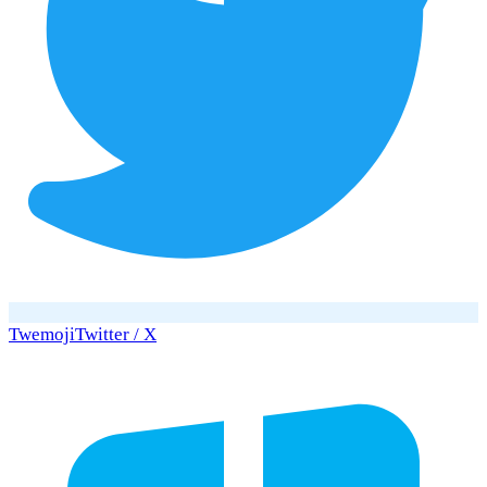
Twemoji
Twitter / X