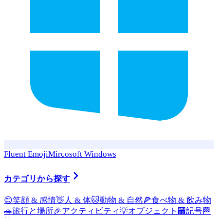
Fluent Emoji
Mircosoft Windows
カテゴリから探す
😊
笑顔 & 感情
👋
人 & 体
🐱
動物 & 自然
🍕
食べ物 & 飲み物
🚗
旅行と場所
🎉
アクティビティ
💡
オブジェクト
🏧
記号
🏁