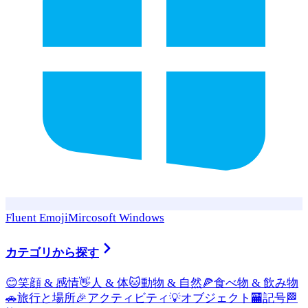
Fluent Emoji
Mircosoft Windows
カテゴリから探す
😊
笑顔 & 感情
👋
人 & 体
🐱
動物 & 自然
🍕
食べ物 & 飲み物
🚗
旅行と場所
🎉
アクティビティ
💡
オブジェクト
🏧
記号
🏁