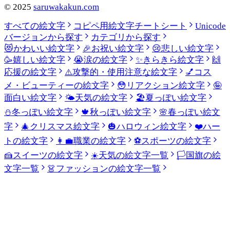
©
2025
saruwakakun.com
すべての絵文字
コピペ用絵文字チートシート
Unicode
バージョンから探す
カテゴリから探す
😻
かわいい絵文字
🎉
お祝い絵文字
😢
悲しい絵文字
🥳
嬉しい絵文字
😭
涙の絵文字
✨
きらきら絵文字
🙌
応援の絵文字
⚠️
攻撃的・使用注意な絵文字
💅
コス
メ・ビューティーの絵文字
😳
リアクション絵文字
🤪
面白い絵文字
🌤️
天気の絵文字
🏖️
夏っぽい絵文字
⛄
冬っぽい絵文字
🍁
秋っぽい絵文字
🌸
春っぽい絵文
字
🎄
クリスマス絵文字
🎃
ハロウィン絵文字
❤️
ハー
トの絵文字
👩‍💼
職業の絵文字
⚽
スポーツの絵文字
🍰
スイーツの絵文字
☀️
天気の絵文字一覧
🏳️
国旗の絵
文字一覧
👗
ファッションの絵文字一覧