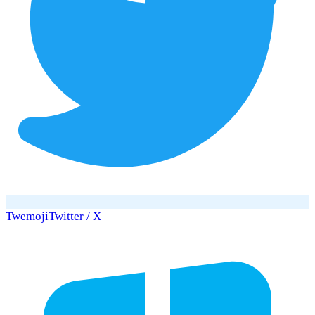
Twemoji
Twitter / X