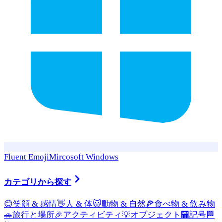
Fluent Emoji
Mircosoft Windows
カテゴリから探す
😊
笑顔 & 感情
👋
人 & 体
🐱
動物 & 自然
🍕
食べ物 & 飲み物
🚗
旅行と場所
🎉
アクティビティ
💡
オブジェクト
🏧
記号
🏁