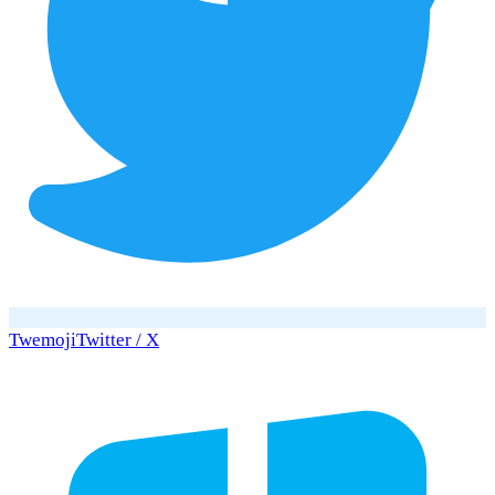
Twemoji
Twitter / X