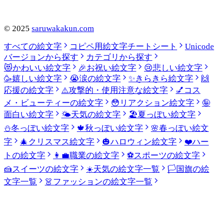
©
2025
saruwakakun.com
すべての絵文字
コピペ用絵文字チートシート
Unicode
バージョンから探す
カテゴリから探す
😻
かわいい絵文字
🎉
お祝い絵文字
😢
悲しい絵文字
🥳
嬉しい絵文字
😭
涙の絵文字
✨
きらきら絵文字
🙌
応援の絵文字
⚠️
攻撃的・使用注意な絵文字
💅
コス
メ・ビューティーの絵文字
😳
リアクション絵文字
🤪
面白い絵文字
🌤️
天気の絵文字
🏖️
夏っぽい絵文字
⛄
冬っぽい絵文字
🍁
秋っぽい絵文字
🌸
春っぽい絵文
字
🎄
クリスマス絵文字
🎃
ハロウィン絵文字
❤️
ハー
トの絵文字
👩‍💼
職業の絵文字
⚽
スポーツの絵文字
🍰
スイーツの絵文字
☀️
天気の絵文字一覧
🏳️
国旗の絵
文字一覧
👗
ファッションの絵文字一覧