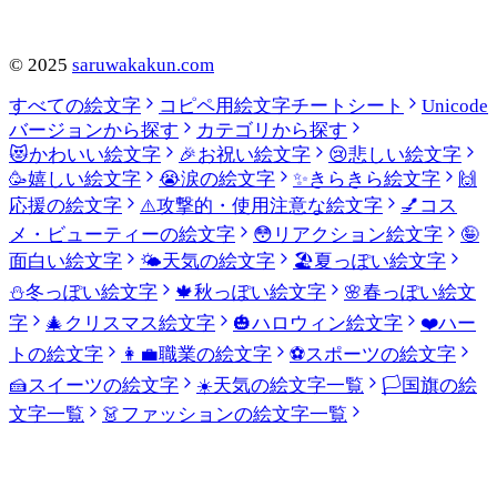
©
2025
saruwakakun.com
すべての絵文字
コピペ用絵文字チートシート
Unicode
バージョンから探す
カテゴリから探す
😻
かわいい絵文字
🎉
お祝い絵文字
😢
悲しい絵文字
🥳
嬉しい絵文字
😭
涙の絵文字
✨
きらきら絵文字
🙌
応援の絵文字
⚠️
攻撃的・使用注意な絵文字
💅
コス
メ・ビューティーの絵文字
😳
リアクション絵文字
🤪
面白い絵文字
🌤️
天気の絵文字
🏖️
夏っぽい絵文字
⛄
冬っぽい絵文字
🍁
秋っぽい絵文字
🌸
春っぽい絵文
字
🎄
クリスマス絵文字
🎃
ハロウィン絵文字
❤️
ハー
トの絵文字
👩‍💼
職業の絵文字
⚽
スポーツの絵文字
🍰
スイーツの絵文字
☀️
天気の絵文字一覧
🏳️
国旗の絵
文字一覧
👗
ファッションの絵文字一覧