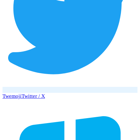
Twemoji
Twitter / X