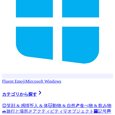
Fluent Emoji
Mircosoft Windows
カテゴリから探す
😊
笑顔 & 感情
👋
人 & 体
🐱
動物 & 自然
🍕
食べ物 & 飲み物
🚗
旅行と場所
🎉
アクティビティ
💡
オブジェクト
🏧
記号
🏁