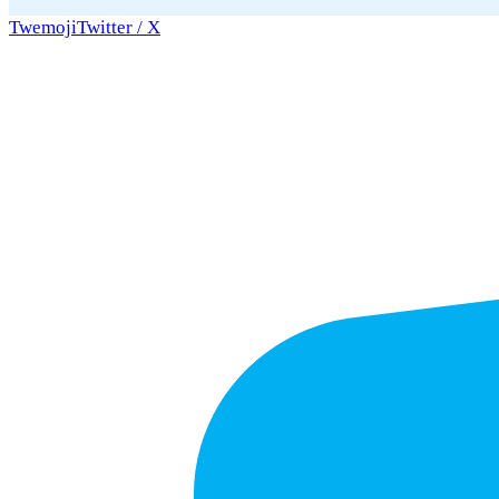
Twemoji
Twitter / X